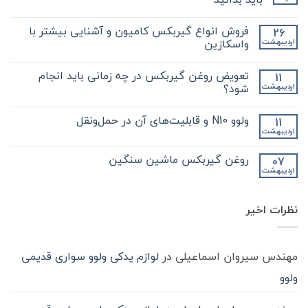
هیچ
دیدگاهی
فروش انواع گیربکس کامیون و آشنایی بیشتر با
26
برای
ثبت
نکات
نشده
واسکازین
اردیبهشت
مهم
و
هیچ
کلیدی
دیدگاهی
تعویض روغن گیربکس در چه زمانی باید انجام
11
که
برای
ثبت
در
فروش
نشده
شود؟
اردیبهشت
مورد
انواع
گیر
گیربکس
هیچ
بکس
کامیون
دیدگاهی
ولوو N10 و قابلیت‌های آن در حمل‌ونقل
11
zf
و
برای
ثبت
کامیون
آشنایی
تعویض
نشده
اردیبهشت
هیچ
باید
روغن
بیشتر
دیدگاهی
با
بدانید
گیربکس
برای
ثبت
در
واسکازین
روغن گیربکس ماشین سنگین
07
ولوو
نشده
چه
اردیبهشت
N10
هیچ
زمانی
و
باید
دیدگاهی
قابلیت‌های
برای
ثبت
انجام
آن
روغن
شود؟
نشده
در
نظرات اخیر
گیربکس
حمل‌ونقل
ماشین
سنگین
مهندس سیروان اسماعیلی
در
لوازم یدکی ولوو سواری قدیمی
ولوو