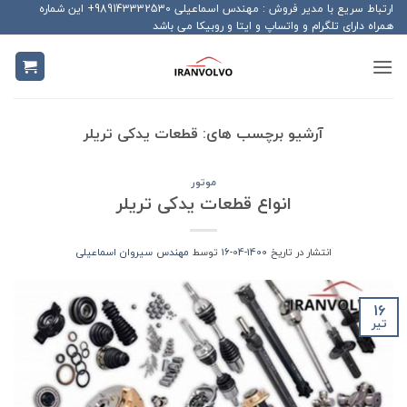
Ski
ارتباط سریع با مدیر فروش : مهندس اسماعیلی 989143332530+ این شماره
همراه دارای تلگرام و واتساپ و ایتا و روبیکا می باشد
t
conten
آرشیو برچسب های:
قطعات یدکی تریلر
موتور
انواع قطعات یدکی تریلر
انتشار در تاریخ
1400-04-16
توسط
مهندس سیروان اسماعیلی
16
تیر