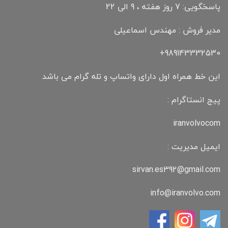
پاسخگویی: 7 روز هفته ، 9 الی 22
مدیر فروش : مهندس اسماعیلی
989143332530+
این خط همراه اول دارای واتساپ و تله گرام می باشد
پیج انستاگرام :
iranvolvocom
ایمیل مدیریت :
sirvan.es392@gmail.com
info@iranvolvo.com