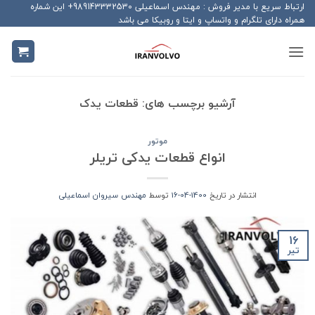
Ski
ارتباط سریع با مدیر فروش : مهندس اسماعیلی 989143332530+ این شماره
همراه دارای تلگرام و واتساپ و ایتا و روبیکا می باشد
t
conten
آرشیو برچسب های:
قطعات یدک
موتور
انواع قطعات یدکی تریلر
انتشار در تاریخ
1400-04-16
توسط
مهندس سیروان اسماعیلی
16
تیر