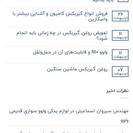
هیچ
دیدگاهی
فروش انواع گیربکس کامیون و آشنایی بیشتر با
26
برای
ثبت
نکات
نشده
واسکازین
اردیبهشت
مهم
و
هیچ
کلیدی
دیدگاهی
تعویض روغن گیربکس در چه زمانی باید انجام
11
که
برای
ثبت
در
فروش
نشده
شود؟
اردیبهشت
مورد
انواع
گیر
گیربکس
هیچ
بکس
کامیون
دیدگاهی
ولوو N10 و قابلیت‌های آن در حمل‌ونقل
11
zf
و
برای
ثبت
کامیون
آشنایی
تعویض
نشده
اردیبهشت
هیچ
باید
روغن
بیشتر
دیدگاهی
با
بدانید
گیربکس
برای
ثبت
در
واسکازین
روغن گیربکس ماشین سنگین
07
ولوو
نشده
چه
اردیبهشت
N10
هیچ
زمانی
و
باید
دیدگاهی
قابلیت‌های
برای
ثبت
انجام
آن
روغن
شود؟
نشده
در
نظرات اخیر
گیربکس
حمل‌ونقل
ماشین
سنگین
مهندس سیروان اسماعیلی
در
لوازم یدکی ولوو سواری قدیمی
ولوو