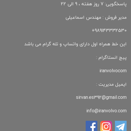
پاسخگویی: 7 روز هفته ، 9 الی 22
مدیر فروش : مهندس اسماعیلی
989143332530+
این خط همراه اول دارای واتساپ و تله گرام می باشد
پیج انستاگرام :
iranvolvocom
ایمیل مدیریت :
sirvan.es392@gmail.com
info@iranvolvo.com