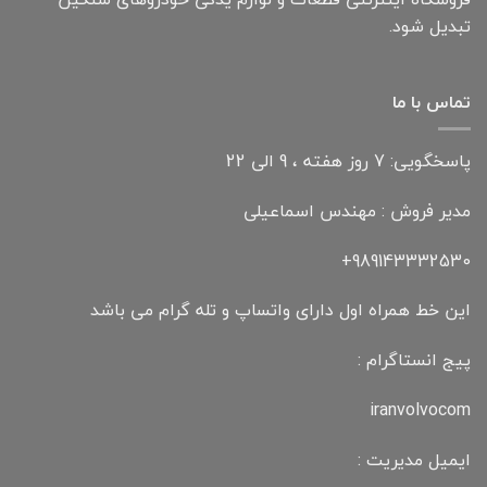
تبدیل شود.
تماس با ما
پاسخگویی: 7 روز هفته ، 9 الی 22
مدیر فروش : مهندس اسماعیلی
989143332530+
این خط همراه اول دارای واتساپ و تله گرام می باشد
پیج انستاگرام :
iranvolvocom
ایمیل مدیریت :