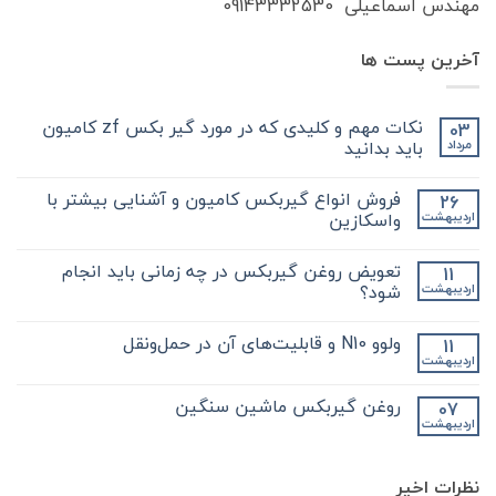
مهندس اسماعیلی 09143332530
آخرین پست ها
نکات مهم و کلیدی که در مورد گیر بکس zf کامیون
03
باید بدانید
مرداد
هیچ
دیدگاهی
فروش انواع گیربکس کامیون و آشنایی بیشتر با
26
برای
ثبت
نکات
نشده
واسکازین
اردیبهشت
مهم
و
هیچ
کلیدی
دیدگاهی
تعویض روغن گیربکس در چه زمانی باید انجام
11
که
برای
ثبت
در
فروش
نشده
شود؟
اردیبهشت
مورد
انواع
گیر
گیربکس
هیچ
بکس
کامیون
دیدگاهی
ولوو N10 و قابلیت‌های آن در حمل‌ونقل
11
zf
و
برای
ثبت
کامیون
آشنایی
تعویض
نشده
اردیبهشت
هیچ
باید
روغن
بیشتر
دیدگاهی
با
بدانید
گیربکس
برای
ثبت
در
واسکازین
روغن گیربکس ماشین سنگین
07
ولوو
نشده
چه
اردیبهشت
N10
هیچ
زمانی
و
باید
دیدگاهی
قابلیت‌های
برای
ثبت
انجام
آن
روغن
شود؟
نشده
در
نظرات اخیر
گیربکس
حمل‌ونقل