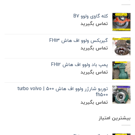
کله گاوی ولوو B7
تماس بگیرید
گیربکس ولوو اف هاش FH13
تماس بگیرید
پمپ باد ولوو اف هاش FH12
تماس بگیرید
توربو شارژر ولوو اف هاش 500 | turbo volvo
fh500
تماس بگیرید
بیشترین امتیاز