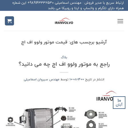
Ski
ارتباط سریع با مدیر فروش : مهندس اسماعیلی 989143332530+ این شماره
همراه دارای تلگرام و واتساپ و ایتا و روبیکا می باشد
t
conten
آرشیو برچسب های:
قیمت موتور ولوو اف اچ
بلاگ
راجع به موتور ولوو اف اچ چه می دانید؟
انتشار در تاریخ
1400-08-10
توسط
مهندس سیروان اسماعیلی
10
آبان