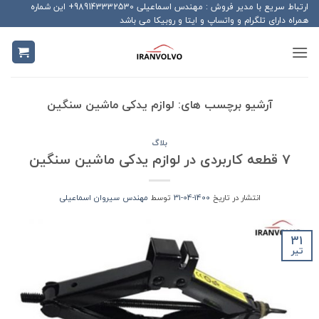
Ski
ارتباط سریع با مدیر فروش : مهندس اسماعیلی 989143332530+ این شماره
همراه دارای تلگرام و واتساپ و ایتا و روبیکا می باشد
t
conten
آرشیو برچسب های:
لوازم یدکی ماشین سنگین
بلاگ
7 قطعه کاربردی در لوازم یدکی ماشین سنگین
انتشار در تاریخ
1400-04-31
توسط
مهندس سیروان اسماعیلی
31
تیر