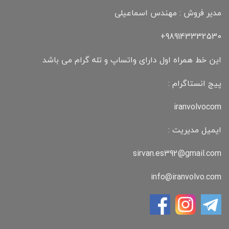
مدیر فروش : مهندس اسماعیلی
989143332530+
این خط همراه اول دارای واتساپ و تله گرام می باشد
پیج انستاگرام :
iranvolvocom
ایمیل مدیریت :
sirvan.es392@gmail.com
info@iranvolvo.com