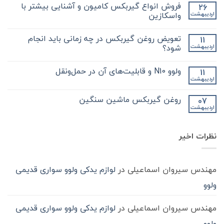
دیدگاهی
فروش انواع گیربکس کامیون و آشنایی بیشتر با
26
برای
ثبت
نکات
نشده
واسکازین
اردیبهشت
مهم
و
هیچ
کلیدی
دیدگاهی
تعویض روغن گیربکس در چه زمانی باید انجام
11
که
برای
ثبت
در
فروش
نشده
شود؟
اردیبهشت
مورد
انواع
گیر
گیربکس
هیچ
بکس
کامیون
دیدگاهی
ولوو N10 و قابلیت‌های آن در حمل‌ونقل
11
zf
و
برای
ثبت
کامیون
آشنایی
تعویض
نشده
اردیبهشت
هیچ
باید
روغن
بیشتر
دیدگاهی
با
بدانید
گیربکس
برای
ثبت
در
واسکازین
روغن گیربکس ماشین سنگین
07
ولوو
نشده
چه
اردیبهشت
N10
هیچ
زمانی
و
باید
دیدگاهی
قابلیت‌های
برای
ثبت
انجام
آن
روغن
شود؟
نشده
در
نظرات اخیر
گیربکس
حمل‌ونقل
ماشین
سنگین
مهندس سیروان اسماعیلی
در
لوازم یدکی ولوو سواری قدیمی
ولوو
مهندس سیروان اسماعیلی
در
لوازم یدکی ولوو سواری قدیمی
ولوو