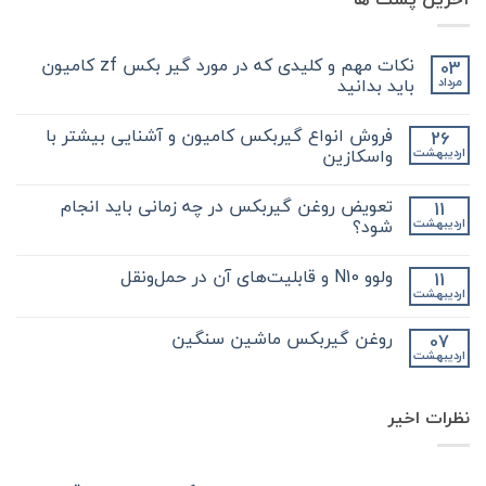
نکات مهم و کلیدی که در مورد گیر بکس zf کامیون
03
باید بدانید
مرداد
هیچ
دیدگاهی
فروش انواع گیربکس کامیون و آشنایی بیشتر با
26
برای
ثبت
نکات
نشده
واسکازین
اردیبهشت
مهم
و
هیچ
کلیدی
دیدگاهی
تعویض روغن گیربکس در چه زمانی باید انجام
11
که
برای
ثبت
در
فروش
نشده
شود؟
اردیبهشت
مورد
انواع
گیر
گیربکس
هیچ
بکس
کامیون
دیدگاهی
ولوو N10 و قابلیت‌های آن در حمل‌ونقل
11
zf
و
برای
ثبت
کامیون
آشنایی
تعویض
نشده
اردیبهشت
هیچ
باید
روغن
بیشتر
دیدگاهی
با
بدانید
گیربکس
برای
ثبت
در
واسکازین
روغن گیربکس ماشین سنگین
07
ولوو
نشده
چه
اردیبهشت
N10
هیچ
زمانی
و
باید
دیدگاهی
قابلیت‌های
برای
ثبت
انجام
آن
روغن
شود؟
نشده
در
نظرات اخیر
گیربکس
حمل‌ونقل
ماشین
سنگین