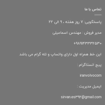
تماس با ما
پاسخگویی: 7 روز هفته ، 9 الی 22
مدیر فروش : مهندس اسماعیلی
989143332530+
این خط همراه اول دارای واتساپ و تله گرام می باشد
پیج انستاگرام :
iranvolvocom
ایمیل مدیریت :
sirvan.es392@gmail.com