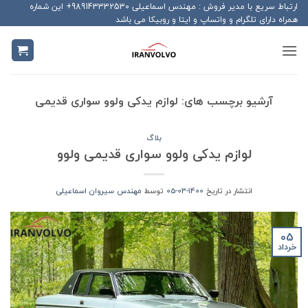
Ski
ارتباط سریع با مدیر فروش : مهندس اسماعیلی 989143332530+ این شماره
همراه دارای تلگرام و واتساپ و ایتا و روبیکا می باشد
t
conten
آرشیو برچسب های:
لوازم یدکی ولوو سواری قدیمی
بلاگ
لوازم یدکی ولوو سواری قدیمی ولوو
انتشار در تاریخ
1400-03-05
توسط
مهندس سیروان اسماعیلی
05
خرداد