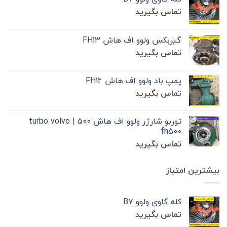
تماس بگیرید
گیربکس ولوو اف هاش FH13
تماس بگیرید
پمپ باد ولوو اف هاش FH12
تماس بگیرید
توربو شارژر ولوو اف هاش 500 | turbo volvo
fh500
تماس بگیرید
بیشترین امتیاز
کله گاوی ولوو B7
تماس بگیرید