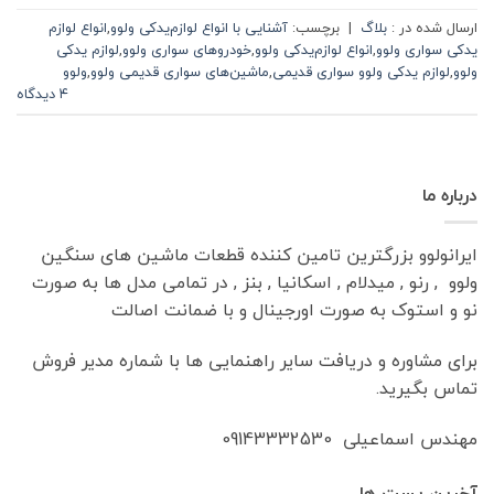
ارسال شده در :
بلاگ
|
برچسب:
آشنایی با انواع لوازم‌یدکی ولوو
,
انواع لوازم
یدکی سواری ولوو
,
انواع لوازم‌یدکی ولوو
,
خودروهای سواری ولوو
,
لوازم یدکی
ولوو
,
لوازم یدکی ولوو سواری قدیمی
,
ماشین‌های سواری قدیمی ولوو
,
ولوو
۴ دیدگاه
درباره ما
ایرانولوو بزرگترین تامین کننده قطعات ماشین های سنگین
ولوو , رنو , میدلام , اسکانیا , بنز , در تمامی مدل ها به صورت
نو و استوک به صورت اورجینال و با ضمانت اصالت
برای مشاوره و دریافت سایر راهنمایی ها با شماره مدیر فروش
تماس بگیرید.
مهندس اسماعیلی 09143332530
آخرین پست ها