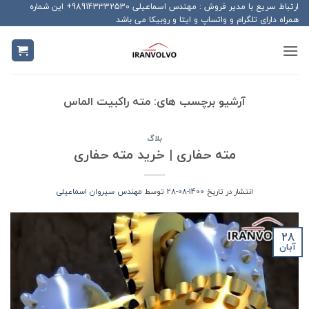
Ski
ارتباط سریع با مدیر فروش : مهندس اسماعیلی 989143332530+ این شماره
همراه دارای تلگرام و واتساپ و ایتا و روبیکا می باشد
t
conten
آرشیو برچسب های:
مته راکبیت الماس
بلاگ
مته حفاری | خرید مته حفاری
انتشار در تاریخ
1400-08-28
توسط
مهندس سیروان اسماعیلی
28
آبان