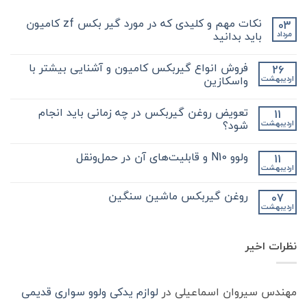
نکات مهم و کلیدی که در مورد گیر بکس zf کامیون
03
باید بدانید
مرداد
هیچ
دیدگاهی
فروش انواع گیربکس کامیون و آشنایی بیشتر با
26
برای
ثبت
نکات
نشده
واسکازین
اردیبهشت
مهم
و
هیچ
کلیدی
دیدگاهی
تعویض روغن گیربکس در چه زمانی باید انجام
11
که
برای
ثبت
در
فروش
نشده
شود؟
اردیبهشت
مورد
انواع
گیر
گیربکس
هیچ
بکس
کامیون
دیدگاهی
ولوو N10 و قابلیت‌های آن در حمل‌ونقل
11
zf
و
برای
ثبت
کامیون
آشنایی
تعویض
نشده
اردیبهشت
هیچ
باید
روغن
بیشتر
دیدگاهی
با
بدانید
گیربکس
برای
ثبت
در
واسکازین
روغن گیربکس ماشین سنگین
07
ولوو
نشده
چه
اردیبهشت
N10
هیچ
زمانی
و
باید
دیدگاهی
قابلیت‌های
برای
ثبت
انجام
آن
روغن
شود؟
نشده
در
نظرات اخیر
گیربکس
حمل‌ونقل
ماشین
سنگین
مهندس سیروان اسماعیلی
در
لوازم یدکی ولوو سواری قدیمی