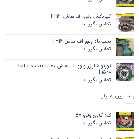
گیربکس ولوو اف هاش FH13
تماس بگیرید
پمپ باد ولوو اف هاش FH12
تماس بگیرید
توربو شارژر ولوو اف هاش 500 | turbo volvo
fh500
تماس بگیرید
بیشترین امتیاز
کله گاوی ولوو B7
تماس بگیرید