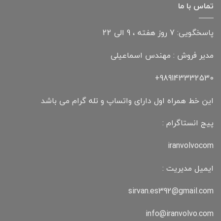
تماس با ما
پاسخگویی: 7 روز هفته ، 9 الی 22
مدیر فروش : مهندس اسماعیلی
989143332530+
این خط همراه اول دارای واتساپ و تله گرام می باشد
پیج انستاگرام :
iranvolvocom
ایمیل مدیریت :
sirvan.es392@gmail.com
info@iranvolvo.com