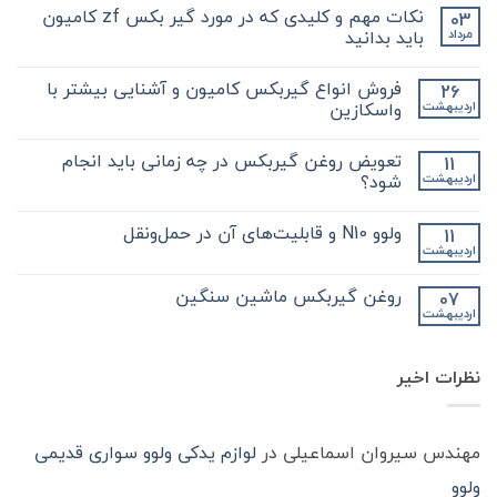
نکات مهم و کلیدی که در مورد گیر بکس zf کامیون
03
باید بدانید
مرداد
هیچ
دیدگاهی
فروش انواع گیربکس کامیون و آشنایی بیشتر با
26
برای
ثبت
نکات
نشده
واسکازین
اردیبهشت
مهم
و
هیچ
کلیدی
دیدگاهی
تعویض روغن گیربکس در چه زمانی باید انجام
11
که
برای
ثبت
در
فروش
نشده
شود؟
اردیبهشت
مورد
انواع
گیر
گیربکس
هیچ
بکس
کامیون
دیدگاهی
ولوو N10 و قابلیت‌های آن در حمل‌ونقل
11
zf
و
برای
ثبت
کامیون
آشنایی
تعویض
نشده
اردیبهشت
هیچ
باید
روغن
بیشتر
دیدگاهی
با
بدانید
گیربکس
برای
ثبت
در
واسکازین
روغن گیربکس ماشین سنگین
07
ولوو
نشده
چه
اردیبهشت
N10
هیچ
زمانی
و
باید
دیدگاهی
قابلیت‌های
برای
ثبت
انجام
آن
روغن
شود؟
نشده
در
نظرات اخیر
گیربکس
حمل‌ونقل
ماشین
سنگین
مهندس سیروان اسماعیلی
در
لوازم یدکی ولوو سواری قدیمی
ولوو