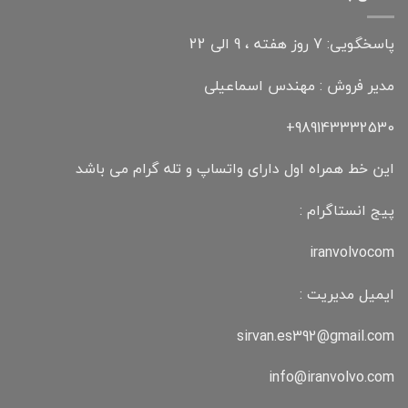
پاسخگویی: 7 روز هفته ، 9 الی 22
مدیر فروش : مهندس اسماعیلی
989143332530+
این خط همراه اول دارای واتساپ و تله گرام می باشد
پیج انستاگرام :
iranvolvocom
ایمیل مدیریت :
sirvan.es392@gmail.com
info@iranvolvo.com