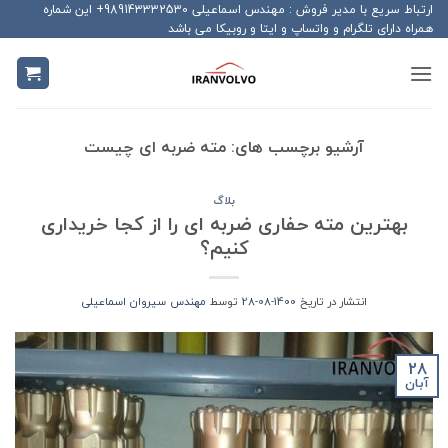
Ski
ارتباط سریع با مدیر فروش : مهندس اسماعیلی 989143332530+ این شماره
همراه دارای تلگرام و واتساپ و ایتا و روبیکا می باشد
t
conten
آرشیو برچسب های:
مته ضربه ای چیست
بلاگ
بهترین مته حفاری ضربه ای را از کجا خریداری
کنیم؟
انتشار در تاریخ
1400-08-28
توسط
مهندس سیروان اسماعیلی
28
آبان