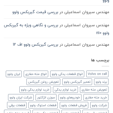
ولوو
مهندس سیروان اسماعیلی
در
بررسی قیمت گیربکس ولوو
مهندس سیروان اسماعیلی
در
بررسی و نگاهی ویژه به گیربکس
ولوو n10
مهندس سیروان اسماعیلی
در
بررسی گیربکس ولوو اف 12
برچسب ها
Volvo on call
انواع قطعات یدکی ولوو
انواع مته حفاری
ایران ولوو
برند ولوو
تعمیر گیربکس ولوو
تعویض روغن گیربکس
تعویض مته حفاری
خرید لوازم یدکی
خرید لوازم یدکی ولوو
خرید مته حفاری
خودروهای ولوو
سوزن انژکتور
شرکت ایران ولوو
شرکت ولوو
فروش قطعات ولوو
قطعات استوک ولوو
قطعات برقی