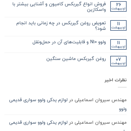
دیدگاهی
فروش انواع گیربکس کامیون و آشنایی بیشتر با
26
برای
ثبت
نکات
نشده
واسکازین
اردیبهشت
مهم
و
هیچ
کلیدی
دیدگاهی
تعویض روغن گیربکس در چه زمانی باید انجام
11
که
برای
ثبت
در
فروش
نشده
شود؟
اردیبهشت
مورد
انواع
گیر
گیربکس
هیچ
بکس
کامیون
دیدگاهی
ولوو N10 و قابلیت‌های آن در حمل‌ونقل
11
zf
و
برای
ثبت
کامیون
آشنایی
تعویض
نشده
اردیبهشت
هیچ
باید
روغن
بیشتر
دیدگاهی
با
بدانید
گیربکس
برای
ثبت
در
واسکازین
روغن گیربکس ماشین سنگین
07
ولوو
نشده
چه
اردیبهشت
N10
هیچ
زمانی
و
باید
دیدگاهی
قابلیت‌های
برای
ثبت
انجام
آن
روغن
شود؟
نشده
در
نظرات اخیر
گیربکس
حمل‌ونقل
ماشین
سنگین
مهندس سیروان اسماعیلی
در
لوازم یدکی ولوو سواری قدیمی
ولوو
مهندس سیروان اسماعیلی
در
لوازم یدکی ولوو سواری قدیمی