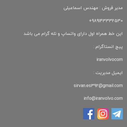
مدیر فروش : مهندس اسماعیلی
989143332530+
این خط همراه اول دارای واتساپ و تله گرام می باشد
پیج انستاگرام :
iranvolvocom
ایمیل مدیریت :
sirvan.es392@gmail.com
info@iranvolvo.com