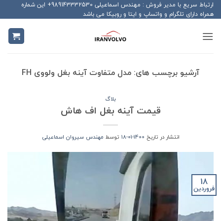
Ski
ارتباط سریع با مدیر فروش : مهندس اسماعیلی 989143332530+ این شماره
همراه دارای تلگرام و واتساپ و ایتا و روبیکا می باشد
t
conten
آرشیو برچسب های:
مدل متفاوت آینه بغل ولووی FH
بلاگ
قیمت آینه بغل اف هاش
انتشار در تاریخ
1400-01-18
توسط
مهندس سیروان اسماعیلی
18
فروردین