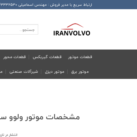
Ski
ارتباط سریع با مدیر فروش : مهندس اسماعیلی 989143332530+ این شماره همراه دارای تلگرام و واتساپ و ایتا و روبیکا می باشد
t
conten
جستجو
برای:
قطعات موتور
قطعات گیربکس
قطعات محور
موتور برق
موتور دیزل
شیرآلات صنعتی
مج
مشخصات موتور ولوو سو
انتشار در تار