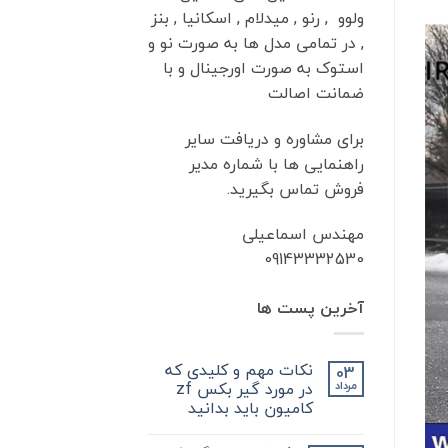
ولوو , رنو , میدلام , اسکانیا , بنز
, در تمامی مدل ها به صورت نو و
استوک به صورت اورجینال و با
ضمانت اصالت
برای مشاوره و دریافت سایر
راهنمایی ها با شماره مدیر
فروش تماس بگیرید.
مهندس اسماعیلی
09143332530
آخرین پست ها
نکات مهم و کلیدی که
03
در مورد گیر بکس zf
مرداد
کامیون باید بدانید
هیچ
دیدگاهی