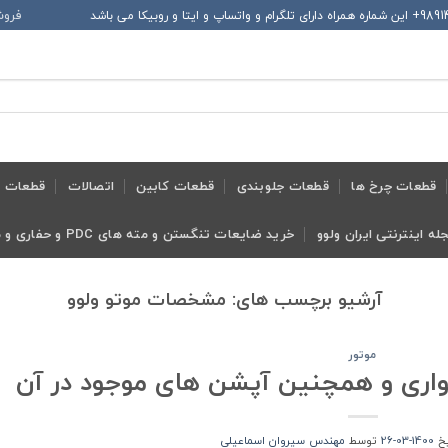
فروش
قطعات چرخ ها
قطعات جلوبندی
قطعات کابین
اتصالات
قطعات ح
له اینترنتی ایران ولوو
خرید ضایعات تنگستن و مته های PDC و حفاری و معدنی و ابزار تراش
آرشیو برچسب های:
مشخصات موتو ولوو
موتور
اری و همچنین آپشن های موجود در آن
یخ
1400-03-26
توسط
مهندس سیروان اسماعیلی