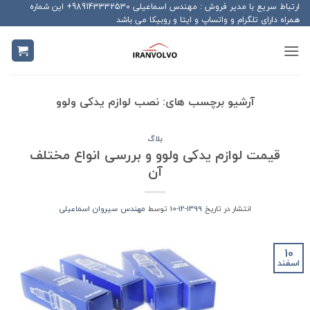
Ski
ارتباط سریع با مدیر فروش : مهندس اسماعیلی 989143332530+ این شماره
همراه دارای تلگرام و واتساپ و ایتا و روبیکا می باشد
t
conten
آرشیو برچسب های:
نصب لوازم یدکی ولوو
بلاگ
قیمت لوازم یدکی ولوو و بررسی انواع مختلف
آن
انتشار در تاریخ
1399-12-10
توسط
مهندس سیروان اسماعیلی
10
اسفند