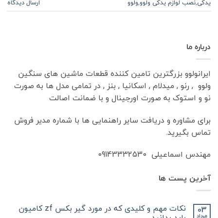
یدکی
,
نصب لوازم یدکی ولوو
,
ولوو
ارسال دیدگاه
درباره ما
ایرانولوو بزرگترین تامین کننده قطعات ماشین های سنگین
ولوو , رنو , میدلام , اسکانیا , بنز , در تمامی مدل ها به صورت
نو و استوک به صورت اورجینال و با ضمانت اصالت
برای مشاوره و دریافت سایر راهنمایی ها با شماره مدیر فروش
تماس بگیرید.
مهندس اسماعیلی 09143332530
آخرین پست ها
نکات مهم و کلیدی که در مورد گیر بکس zf کامیون
03
باید بدانید
مرداد