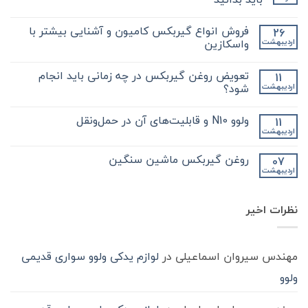
هیچ
دیدگاهی
فروش انواع گیربکس کامیون و آشنایی بیشتر با
26
برای
ثبت
نکات
نشده
واسکازین
اردیبهشت
مهم
و
هیچ
کلیدی
دیدگاهی
تعویض روغن گیربکس در چه زمانی باید انجام
11
که
برای
ثبت
در
فروش
نشده
شود؟
اردیبهشت
مورد
انواع
گیر
گیربکس
هیچ
بکس
کامیون
دیدگاهی
ولوو N10 و قابلیت‌های آن در حمل‌ونقل
11
zf
و
برای
ثبت
کامیون
آشنایی
تعویض
نشده
اردیبهشت
هیچ
باید
روغن
بیشتر
دیدگاهی
با
بدانید
گیربکس
برای
ثبت
در
واسکازین
روغن گیربکس ماشین سنگین
07
ولوو
نشده
چه
اردیبهشت
N10
هیچ
زمانی
و
باید
دیدگاهی
قابلیت‌های
برای
ثبت
انجام
آن
روغن
شود؟
نشده
در
نظرات اخیر
گیربکس
حمل‌ونقل
ماشین
سنگین
مهندس سیروان اسماعیلی
در
لوازم یدکی ولوو سواری قدیمی
ولوو