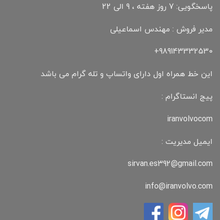
پاسخگویی: 7 روز هفته ، 9 الی 22
مدیر فروش : مهندس اسماعیلی
989143332530+
این خط همراه اول دارای واتساپ و تله گرام می باشد
پیج انستاگرام :
iranvolvocom
ایمیل مدیریت :
sirvan.es392@gmail.com
info@iranvolvo.com