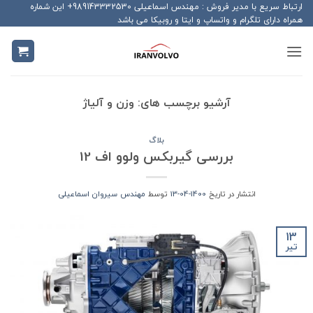
Ski
ارتباط سریع با مدیر فروش : مهندس اسماعیلی 989143332530+ این شماره
همراه دارای تلگرام و واتساپ و ایتا و روبیکا می باشد
t
conten
آرشیو برچسب های:
وزن و آلیاژ
بلاگ
بررسی گیربکس ولوو اف 12
انتشار در تاریخ
1400-04-13
توسط
مهندس سیروان اسماعیلی
13
تیر