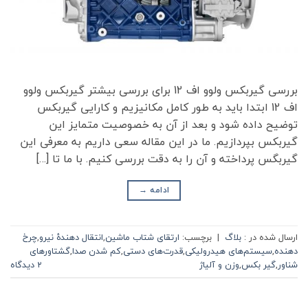
بررسی گیربکس ولوو اف 12 برای بررسی بیشتر گیربکس ولوو
اف 12 ابتدا باید به طور کامل مکانیزیم و کارایی گیربکس
توضیح داده شود و بعد از آن به خصوصیت متمایز این
گیربکس بپردازیم. ما در این مقاله سعی داریم به معرفی این
گیربگس پرداخته و آن را به دقت بررسی کنیم. با ما تا […]
ادامه
→
ارسال شده در :
بلاگ
|
برچسب:
ارتقای شتاب ماشین
,
انتقال دهندۀ نیرو
,
چرخ
دهنده‌
,
سیستم‌های هیدرولیکی
,
قدرت‌های دستی
,
کم شدن صدا
,
گشتاورهای
شناور
,
گیر بکس
,
وزن و آلیاژ
۲ دیدگاه