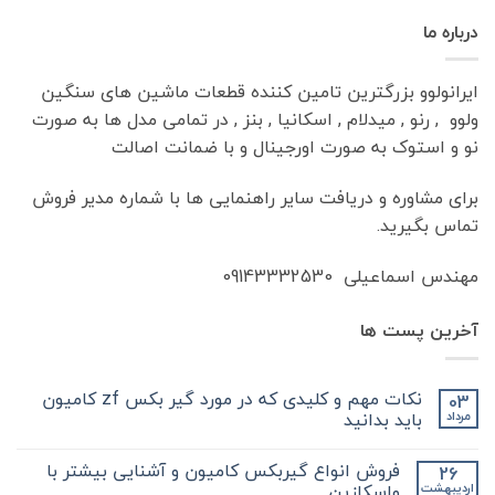
درباره ما
ایرانولوو بزرگترین تامین کننده قطعات ماشین های سنگین
ولوو , رنو , میدلام , اسکانیا , بنز , در تمامی مدل ها به صورت
نو و استوک به صورت اورجینال و با ضمانت اصالت
برای مشاوره و دریافت سایر راهنمایی ها با شماره مدیر فروش
تماس بگیرید.
مهندس اسماعیلی 09143332530
آخرین پست ها
نکات مهم و کلیدی که در مورد گیر بکس zf کامیون
03
باید بدانید
مرداد
هیچ
دیدگاهی
فروش انواع گیربکس کامیون و آشنایی بیشتر با
26
برای
ثبت
نکات
نشده
واسکازین
اردیبهشت