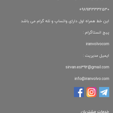
989143332530+
این خط همراه اول دارای واتساپ و تله گرام می باشد
پیج انستاگرام :
iranvolvocom
ایمیل مدیریت :
sirvan.es392@gmail.com
info@iranvolvo.com
خدمات مشتریان