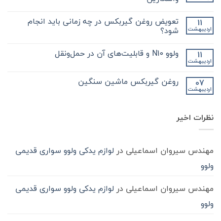
مهم
و
هیچ
کلیدی
دیدگاهی
تعویض روغن گیربکس در چه زمانی باید انجام
11
که
برای
ثبت
در
فروش
نشده
شود؟
اردیبهشت
مورد
انواع
گیر
گیربکس
هیچ
بکس
کامیون
دیدگاهی
ولوو N10 و قابلیت‌های آن در حمل‌ونقل
11
zf
و
برای
ثبت
کامیون
آشنایی
تعویض
نشده
اردیبهشت
هیچ
باید
روغن
بیشتر
دیدگاهی
با
بدانید
گیربکس
برای
ثبت
در
واسکازین
روغن گیربکس ماشین سنگین
07
ولوو
نشده
چه
اردیبهشت
N10
هیچ
زمانی
و
باید
دیدگاهی
قابلیت‌های
برای
ثبت
انجام
آن
روغن
شود؟
نشده
در
نظرات اخیر
گیربکس
حمل‌ونقل
ماشین
سنگین
مهندس سیروان اسماعیلی
در
لوازم یدکی ولوو سواری قدیمی
ولوو
مهندس سیروان اسماعیلی
در
لوازم یدکی ولوو سواری قدیمی
ولوو