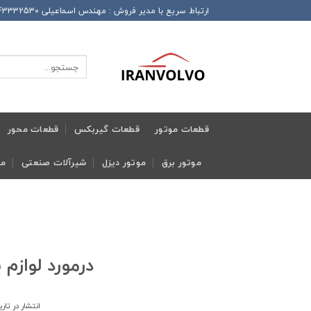
Ski
ارتباط سریع با مدیر فروش : مهندس اسماعیلی 989143332530+ این شماره همراه دارای تلگرام و واتساپ و ایتا و روبیکا می باشد
t
conten
جستجو
برای:
قطعات موتور
قطعات گیربکس
قطعات محور
موتور برق
موتور دیزل
شیرآلات صنعتی
مج
درمورد لوازم یدکی ولوو
انتشار در تار