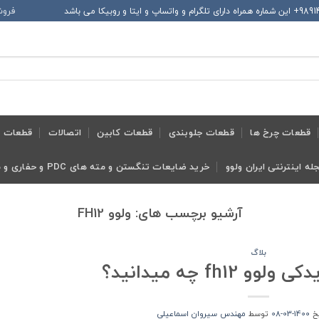
فروش
قطعات چرخ ها
قطعات جلوبندی
قطعات کابین
اتصالات
قطعات ح
له اینترنتی ایران ولوو
خرید ضایعات تنگستن و مته های PDC و حفاری و معدنی و ابزار تراش
آرشیو برچسب های:
ولوو FH12
بلاگ
 fh12 چه می­دانید؟
یخ
1400-03-08
توسط
مهندس سیروان اسماعیلی