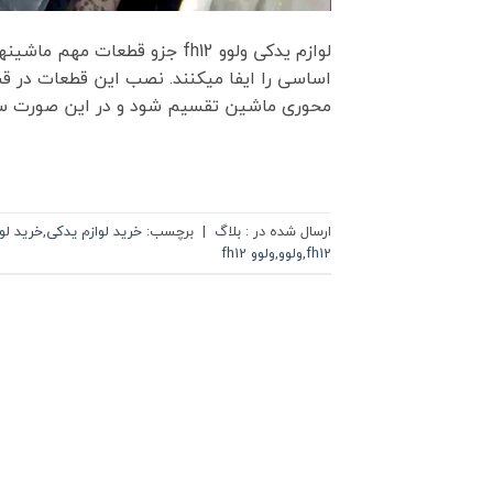
لوازم یدکی ولوو fh12 جزو قط
اساسی را ایفا می­کنند. نصب این قطعات در 
محوری ماشین تقسیم شود و در این صورت سرع
ارسال شده در :
بلاگ
|
برچسب:
خرید لوازم یدکی
,
خرید لو
fh12
,
ولوو
,
ولوو fh12