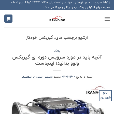
Ski
ارتباط سریع با مدیر فروش : مهندس اسماعیلی 989143332530+ این شماره
همراه دارای تلگرام و واتساپ و ایتا و روبیکا می باشد
t
conten
آرشیو برچسب های:
گیربکس خودکار
بلاگ
آنچه باید در مورد سرویس دوره ای گیربکس
ولوو بدانید؛ اینجاست
انتشار در تاریخ
1400-06-22
توسط
مهندس سیروان اسماعیلی
22
شهریور