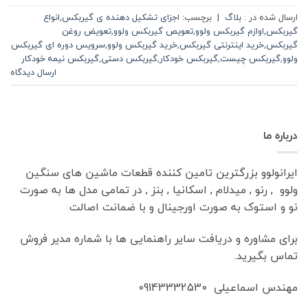
ارسال شده در :
بلاگ
|
برچسب:
اجزای تشکیل دهنده ی گیربکس
,
انواع
گیربکس
,
اوازم گیربکس ولوو
,
تعویص گیربکس ولوو
,
تعویض روغن
گیربکس
,
خرید اینترنتی گیربکس
,
خرید گیربکس ولوو
,
سرویس دوره ای گیربکس
ولوو
,
گیربکس چیست
,
گیربکس خودکار
,
گیربکس دستی
,
گیربکس نیمه خودکار
ارسال دیدگاه
درباره ما
ایرانولوو بزرگترین تامین کننده قطعات ماشین های سنگین
ولوو , رنو , میدلام , اسکانیا , بنز , در تمامی مدل ها به صورت
نو و استوک به صورت اورجینال و با ضمانت اصالت
برای مشاوره و دریافت سایر راهنمایی ها با شماره مدیر فروش
تماس بگیرید.
مهندس اسماعیلی 09143332530