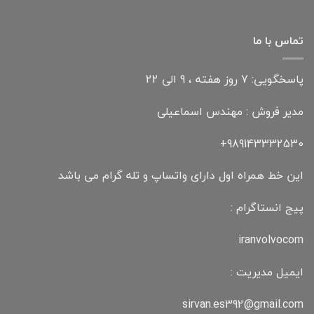
تماس با ما
پاسخگویی: 7 روز هفته ، 9 الی 22
مدیر فروش : مهندس اسماعیلی
989143332530+
این خط همراه اول دارای واتساپ و تله گرام می باشد
پیج انستاگرام :
iranvolvocom
ایمیل مدیریت :
sirvan.es392@gmail.com