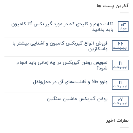
آخرین پست ها
نکات مهم و کلیدی که در مورد گیر بکس zf کامیون
03
باید بدانید
مرداد
هیچ
دیدگاهی
فروش انواع گیربکس کامیون و آشنایی بیشتر با
26
برای
ثبت
نکات
نشده
واسکازین
اردیبهشت
مهم
و
هیچ
کلیدی
دیدگاهی
تعویض روغن گیربکس در چه زمانی باید انجام
11
که
برای
ثبت
در
فروش
نشده
شود؟
اردیبهشت
مورد
انواع
گیر
گیربکس
هیچ
بکس
کامیون
دیدگاهی
ولوو N10 و قابلیت‌های آن در حمل‌ونقل
11
zf
و
برای
ثبت
کامیون
آشنایی
تعویض
نشده
اردیبهشت
هیچ
باید
روغن
بیشتر
دیدگاهی
با
بدانید
گیربکس
برای
ثبت
در
واسکازین
روغن گیربکس ماشین سنگین
07
ولوو
نشده
چه
اردیبهشت
N10
هیچ
زمانی
و
باید
دیدگاهی
قابلیت‌های
برای
ثبت
انجام
آن
روغن
شود؟
نشده
در
نظرات اخیر
گیربکس
حمل‌ونقل
ماشین
سنگین