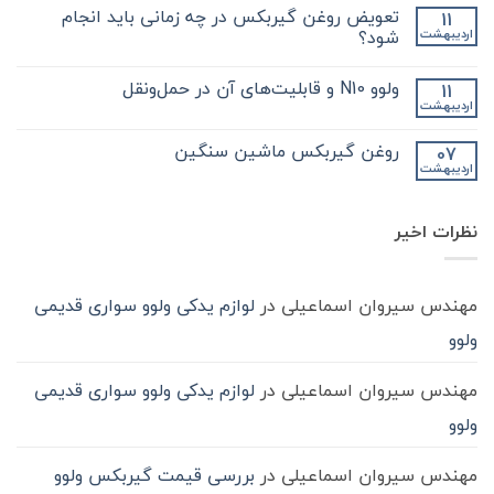
کلیدی
دیدگاهی
تعویض روغن گیربکس در چه زمانی باید انجام
11
که
برای
ثبت
در
فروش
نشده
شود؟
اردیبهشت
مورد
انواع
گیر
گیربکس
هیچ
بکس
کامیون
دیدگاهی
ولوو N10 و قابلیت‌های آن در حمل‌ونقل
11
zf
و
برای
ثبت
کامیون
آشنایی
تعویض
نشده
اردیبهشت
هیچ
باید
روغن
بیشتر
دیدگاهی
با
بدانید
گیربکس
برای
ثبت
در
واسکازین
روغن گیربکس ماشین سنگین
07
ولوو
نشده
چه
اردیبهشت
N10
هیچ
زمانی
و
باید
دیدگاهی
قابلیت‌های
برای
ثبت
انجام
آن
روغن
شود؟
نشده
در
نظرات اخیر
گیربکس
حمل‌ونقل
ماشین
سنگین
مهندس سیروان اسماعیلی
در
لوازم یدکی ولوو سواری قدیمی
ولوو
مهندس سیروان اسماعیلی
در
لوازم یدکی ولوو سواری قدیمی
ولوو
مهندس سیروان اسماعیلی
در
بررسی قیمت گیربکس ولوو