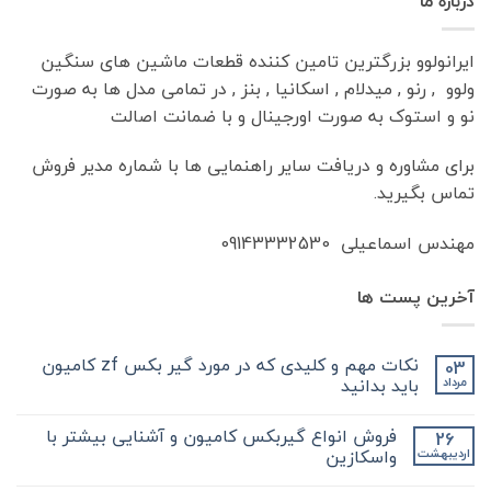
درباره ما
ایرانولوو بزرگترین تامین کننده قطعات ماشین های سنگین
ولوو , رنو , میدلام , اسکانیا , بنز , در تمامی مدل ها به صورت
نو و استوک به صورت اورجینال و با ضمانت اصالت
برای مشاوره و دریافت سایر راهنمایی ها با شماره مدیر فروش
تماس بگیرید.
مهندس اسماعیلی 09143332530
آخرین پست ها
نکات مهم و کلیدی که در مورد گیر بکس zf کامیون
03
باید بدانید
مرداد
هیچ
دیدگاهی
فروش انواع گیربکس کامیون و آشنایی بیشتر با
26
برای
ثبت
نکات
نشده
واسکازین
اردیبهشت
مهم
و
هیچ