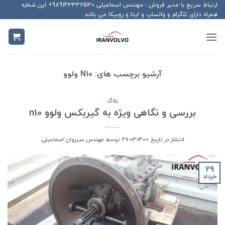
Ski
ارتباط سریع با مدیر فروش : مهندس اسماعیلی 989143332530+ این شماره
همراه دارای تلگرام و واتساپ و ایتا و روبیکا می باشد
t
conten
آرشیو برچسب های:
N10 ولوو
بلاگ
بررسی و نگاهی ویژه به گیربکس ولوو n10
انتشار در تاریخ
1400-03-29
توسط
مهندس سیروان اسماعیلی
29
خرداد