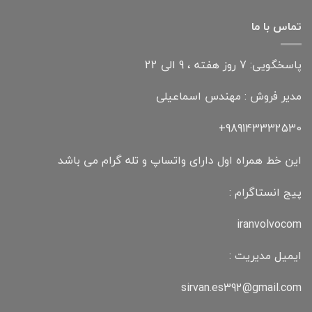
تماس با ما
پاسخگویی: 7 روز هفته ، 9 الی 22
مدیر فروش : مهندس اسماعیلی
989143332530+
این خط همراه اول دارای واتساپ و تله گرام می باشد
پیج انستاگرام :
iranvolvocom
ایمیل مدیریت :
sirvan.es392@gmail.com