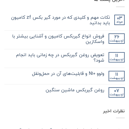
نکات مهم و کلیدی که در مورد گیر بکس zf کامیون
03
باید بدانید
مرداد
هیچ
دیدگاهی
فروش انواع گیربکس کامیون و آشنایی بیشتر با
26
برای
ثبت
نکات
نشده
واسکازین
اردیبهشت
مهم
و
هیچ
کلیدی
دیدگاهی
تعویض روغن گیربکس در چه زمانی باید انجام
11
که
برای
ثبت
در
فروش
نشده
شود؟
اردیبهشت
مورد
انواع
گیر
گیربکس
هیچ
بکس
کامیون
دیدگاهی
ولوو N10 و قابلیت‌های آن در حمل‌ونقل
11
zf
و
برای
ثبت
کامیون
آشنایی
تعویض
نشده
اردیبهشت
هیچ
باید
روغن
بیشتر
دیدگاهی
با
بدانید
گیربکس
برای
ثبت
در
واسکازین
روغن گیربکس ماشین سنگین
07
ولوو
نشده
چه
اردیبهشت
N10
هیچ
زمانی
و
باید
دیدگاهی
قابلیت‌های
برای
ثبت
انجام
آن
روغن
شود؟
نشده
در
نظرات اخیر
گیربکس
حمل‌ونقل
ماشین
سنگین