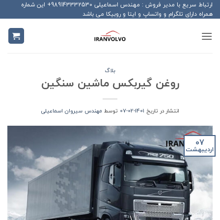
Ski
ارتباط سریع با مدیر فروش : مهندس اسماعیلی 989143332530+ این شماره
همراه دارای تلگرام و واتساپ و ایتا و روبیکا می باشد
t
conten
بلاگ
روغن گیربکس ماشین سنگین
انتشار در تاریخ
1401-02-07
توسط
مهندس سیروان اسماعیلی
07
اردیبهشت