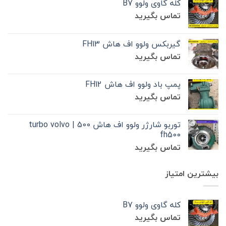
کله گاوی ولوو B7
تماس بگیرید
گیربکس ولوو اف هاش FH13
تماس بگیرید
پمپ باد ولوو اف هاش FH12
تماس بگیرید
توربو شارژر ولوو اف هاش 500 | turbo volvo
fh500
تماس بگیرید
بیشترین امتیاز
کله گاوی ولوو B7
تماس بگیرید