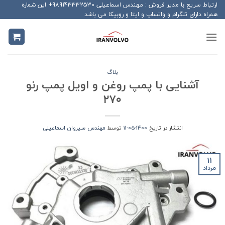
Ski
ارتباط سریع با مدیر فروش : مهندس اسماعیلی 989143332530+ این شماره
همراه دارای تلگرام و واتساپ و ایتا و روبیکا می باشد
t
conten
بلاگ
آشنایی با پمپ روغن و اویل پمپ رنو
۲۷۰
انتشار در تاریخ
1400-05-11
توسط
مهندس سیروان اسماعیلی
11
مرداد