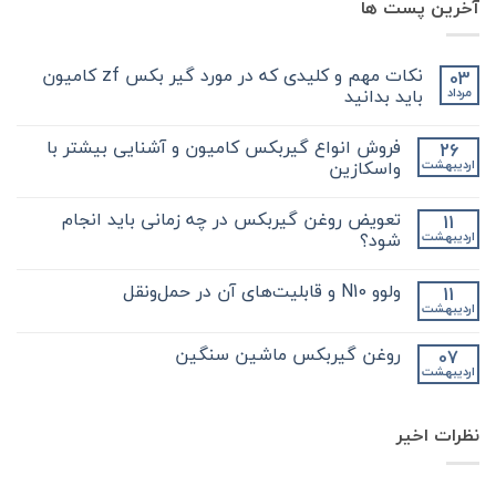
آخرین پست ها
نکات مهم و کلیدی که در مورد گیر بکس zf کامیون
03
باید بدانید
مرداد
هیچ
دیدگاهی
فروش انواع گیربکس کامیون و آشنایی بیشتر با
26
برای
ثبت
نکات
نشده
واسکازین
اردیبهشت
مهم
و
هیچ
کلیدی
دیدگاهی
تعویض روغن گیربکس در چه زمانی باید انجام
11
که
برای
ثبت
در
فروش
نشده
شود؟
اردیبهشت
مورد
انواع
گیر
گیربکس
هیچ
بکس
کامیون
دیدگاهی
ولوو N10 و قابلیت‌های آن در حمل‌ونقل
11
zf
و
برای
ثبت
کامیون
آشنایی
تعویض
نشده
اردیبهشت
هیچ
باید
روغن
بیشتر
دیدگاهی
با
بدانید
گیربکس
برای
ثبت
در
واسکازین
روغن گیربکس ماشین سنگین
07
ولوو
نشده
چه
اردیبهشت
N10
هیچ
زمانی
و
باید
دیدگاهی
قابلیت‌های
برای
ثبت
انجام
آن
روغن
شود؟
نشده
در
نظرات اخیر
گیربکس
حمل‌ونقل
ماشین
سنگین