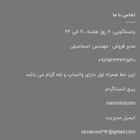
تماس با ما
پاسخگویی: 7 روز هفته ، 9 الی 22
مدیر فروش : مهندس اسماعیلی
989143332530+
این خط همراه اول دارای واتساپ و تله گرام می باشد
پیج انستاگرام :
iranvolvocom
ایمیل مدیریت :
sirvan.es392@gmail.com