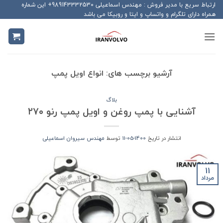
Ski
ارتباط سریع با مدیر فروش : مهندس اسماعیلی 989143332530+ این شماره
همراه دارای تلگرام و واتساپ و ایتا و روبیکا می باشد
t
conten
آرشیو برچسب های:
انواع اویل پمپ
بلاگ
آشنایی با پمپ روغن و اویل پمپ رنو ۲۷۰
انتشار در تاریخ
1400-05-11
توسط
مهندس سیروان اسماعیلی
11
مرداد