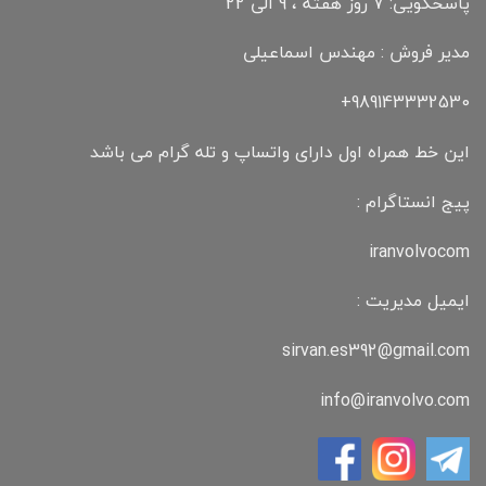
پاسخگویی: 7 روز هفته ، 9 الی 22
مدیر فروش : مهندس اسماعیلی
989143332530+
این خط همراه اول دارای واتساپ و تله گرام می باشد
پیج انستاگرام :
iranvolvocom
ایمیل مدیریت :
sirvan.es392@gmail.com
info@iranvolvo.com