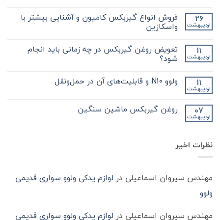
هیچ
دیدگاهی
فروش انواع گیربکس کامیون و آشنایی بیشتر با
26
برای
ثبت
نکات
نشده
واسکازین
اردیبهشت
مهم
و
هیچ
کلیدی
دیدگاهی
تعویض روغن گیربکس در چه زمانی باید انجام
11
که
برای
ثبت
در
فروش
نشده
شود؟
اردیبهشت
مورد
انواع
گیر
گیربکس
هیچ
بکس
کامیون
دیدگاهی
ولوو N10 و قابلیت‌های آن در حمل‌ونقل
11
zf
و
برای
ثبت
کامیون
آشنایی
تعویض
نشده
اردیبهشت
هیچ
باید
روغن
بیشتر
دیدگاهی
با
بدانید
گیربکس
برای
ثبت
در
واسکازین
روغن گیربکس ماشین سنگین
07
ولوو
نشده
چه
اردیبهشت
N10
هیچ
زمانی
و
باید
دیدگاهی
قابلیت‌های
برای
ثبت
انجام
آن
روغن
شود؟
نشده
در
نظرات اخیر
گیربکس
حمل‌ونقل
ماشین
سنگین
مهندس سیروان اسماعیلی
در
لوازم یدکی ولوو سواری قدیمی
ولوو
مهندس سیروان اسماعیلی
در
لوازم یدکی ولوو سواری قدیمی