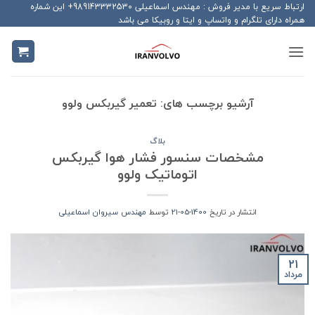
Ski
ارتباط سریع با مدیر فروش : مهندس اسماعیلی 989143332530+ این شماره
همراه دارای تلگرام و واتساپ و ایتا و روبیکا می باشد
t
conten
آرشیو برچسب های:
تعمیر گیربکس ولوو
بلاگ
مشخصات سنسور فشار هوا گیربکس
اتوماتیک ولوو
انتشار در تاریخ
1400-05-21
توسط
مهندس سیروان اسماعیلی
21
مرداد