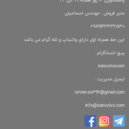
مدیر فروش : مهندس اسماعیلی
989143332530+
این خط همراه اول دارای واتساپ و تله گرام می باشد
پیج انستاگرام :
iranvolvocom
ایمیل مدیریت :
sirvan.es392@gmail.com
info@iranvolvo.com