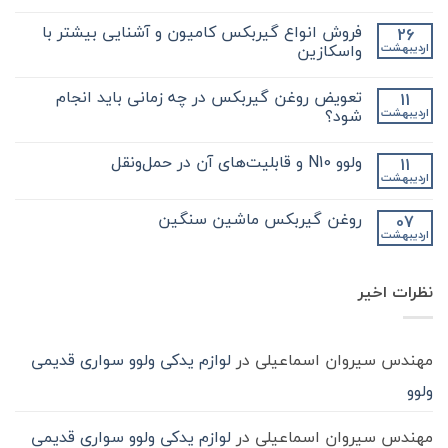
هیچ
دیدگاهی
فروش انواع گیربکس کامیون و آشنایی بیشتر با
26
برای
ثبت
نکات
نشده
واسکازین
اردیبهشت
مهم
و
هیچ
کلیدی
دیدگاهی
تعویض روغن گیربکس در چه زمانی باید انجام
11
که
برای
ثبت
در
فروش
نشده
شود؟
اردیبهشت
مورد
انواع
گیر
گیربکس
هیچ
بکس
کامیون
دیدگاهی
ولوو N10 و قابلیت‌های آن در حمل‌ونقل
11
zf
و
برای
ثبت
کامیون
آشنایی
تعویض
نشده
اردیبهشت
هیچ
باید
روغن
بیشتر
دیدگاهی
با
بدانید
گیربکس
برای
ثبت
در
واسکازین
روغن گیربکس ماشین سنگین
07
ولوو
نشده
چه
اردیبهشت
N10
هیچ
زمانی
و
باید
دیدگاهی
قابلیت‌های
برای
ثبت
انجام
آن
روغن
شود؟
نشده
در
نظرات اخیر
گیربکس
حمل‌ونقل
ماشین
سنگین
مهندس سیروان اسماعیلی
در
لوازم یدکی ولوو سواری قدیمی
ولوو
مهندس سیروان اسماعیلی
در
لوازم یدکی ولوو سواری قدیمی