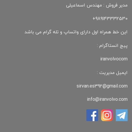
مدیر فروش : مهندس اسماعیلی
989143332530+
این خط همراه اول دارای واتساپ و تله گرام می باشد
پیج انستاگرام :
iranvolvocom
ایمیل مدیریت :
sirvan.es392@gmail.com
info@iranvolvo.com