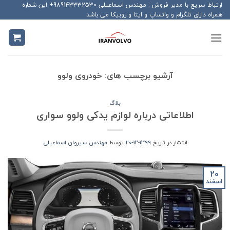
Ski
ارتباط سریع با مدیر فروش : مهندس اسماعیلی 989143332530+ این شماره
همراه دارای تلگرام و واتساپ و ایتا و روبیکا می باشد
t
conten
آرشیو برچسب های:
خودروی ولوو
بلاگ
اطلاعاتی درباره لوازم یدکی ولوو سواری
انتشار در تاریخ
1399-12-20
توسط
مهندس سیروان اسماعیلی
20
اسفند