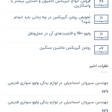
فروش انواع گیربکس کامیون و آشنایی بیشتر با
26
برای
ثبت
نکات
نشده
واسکازین
اردیبهشت
مهم
و
هیچ
کلیدی
دیدگاهی
تعویض روغن گیربکس در چه زمانی باید انجام
11
که
برای
ثبت
در
فروش
نشده
شود؟
اردیبهشت
مورد
انواع
گیر
گیربکس
هیچ
بکس
کامیون
دیدگاهی
ولوو N10 و قابلیت‌های آن در حمل‌ونقل
11
zf
و
برای
ثبت
کامیون
آشنایی
تعویض
نشده
اردیبهشت
هیچ
باید
روغن
بیشتر
دیدگاهی
با
بدانید
گیربکس
برای
ثبت
در
واسکازین
روغن گیربکس ماشین سنگین
07
ولوو
نشده
چه
اردیبهشت
N10
هیچ
زمانی
و
باید
دیدگاهی
قابلیت‌های
برای
ثبت
انجام
آن
روغن
شود؟
نشده
در
نظرات اخیر
گیربکس
حمل‌ونقل
ماشین
سنگین
مهندس سیروان اسماعیلی
در
لوازم یدکی ولوو سواری قدیمی
ولوو
مهندس سیروان اسماعیلی
در
لوازم یدکی ولوو سواری قدیمی
ولوو