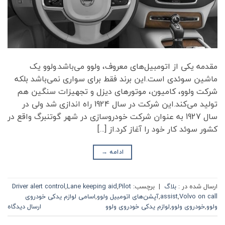
مقدمه یکی از اتومبیل‌های معروف، ولوو می‌باشد.ولوو یک
ماشین سوئدی است.این برند فقط برای سواری نمی‌باشد بلکه
شرکت ولوو، کامیون، موتورهای دیزل و تجهیزات سنگین هم
تولید می‌کند.این شرکت در سال 1924 راه اندازی شد ولی در
سال 1927 به عنوان شرکت خودروسازی در شهر گوتنبرگ واقع در
کشور سوئد کار خود را آغاز کرد.از […]
ادامه
→
ارسال شده در :
بلاگ
|
برچسب:
Pilot
,
Lane keeping aid
,
Driver alert control
Volvo on call
,
assist
,
آپشن‌های اتومبیل ولوو
,
اسامی لوازم یدکی خودروی
ولوو
,
خودروی ولوو
,
لوازم یدکی خودروی ولوو
ارسال دیدگاه