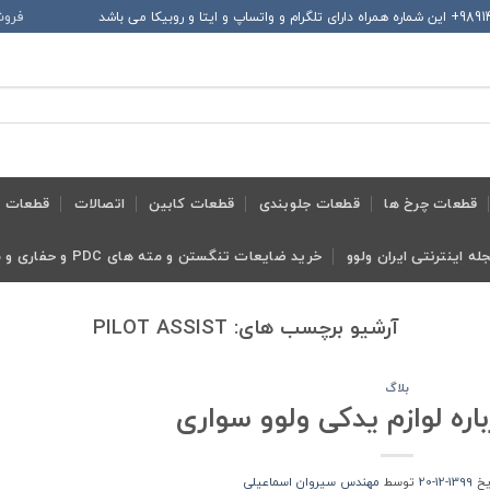
فروش
قطعات چرخ ها
قطعات جلوبندی
قطعات کابین
اتصالات
قطعات ح
له اینترنتی ایران ولوو
خرید ضایعات تنگستن و مته های PDC و حفاری و معدنی و ابزار تراش
آرشیو برچسب های:
PILOT ASSIST
بلاگ
باره لوازم یدکی ولوو سواری
ریخ
1399-12-20
توسط
مهندس سیروان اسماعیلی