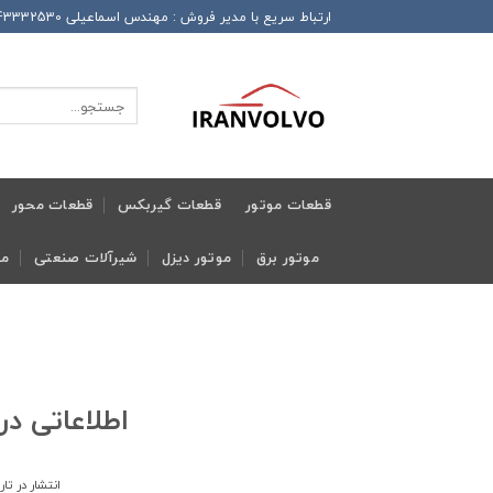
Ski
ارتباط سریع با مدیر فروش : مهندس اسماعیلی 989143332530+ این شماره همراه دارای تلگرام و واتساپ و ایتا و روبیکا می باشد
t
conten
جستجو
برای:
قطعات موتور
قطعات گیربکس
قطعات محور
موتور برق
موتور دیزل
شیرآلات صنعتی
مج
اطلاعاتی در
انتشار در تا