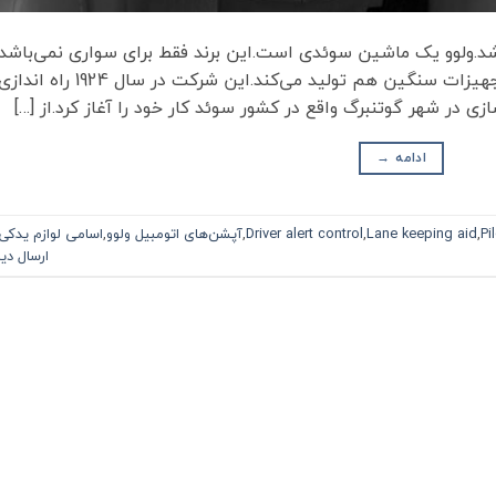
اشد.ولوو یک ماشین سوئدی است.این برند فقط برای سواری نمی‌باشد
بلکه شرکت ولوو، کامیون، موتورهای دیزل و تجهیزات سنگین هم تولید می‌کند.این شرکت در سال 1924 راه اندا
ادامه
→
Pi
,
Lane keeping aid
,
Driver alert control
,
آپشن‌های اتومبیل ولوو
,
اسامی لوازم یدکی
ارسال دی