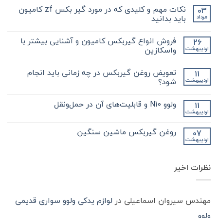
نکات مهم و کلیدی که در مورد گیر بکس zf کامیون
03
باید بدانید
مرداد
هیچ
دیدگاهی
فروش انواع گیربکس کامیون و آشنایی بیشتر با
26
برای
ثبت
نکات
نشده
واسکازین
اردیبهشت
مهم
و
هیچ
کلیدی
دیدگاهی
تعویض روغن گیربکس در چه زمانی باید انجام
11
که
برای
ثبت
در
فروش
نشده
شود؟
اردیبهشت
مورد
انواع
گیر
گیربکس
هیچ
بکس
کامیون
دیدگاهی
ولوو N10 و قابلیت‌های آن در حمل‌ونقل
11
zf
و
برای
ثبت
کامیون
آشنایی
تعویض
نشده
اردیبهشت
هیچ
باید
روغن
بیشتر
دیدگاهی
با
بدانید
گیربکس
برای
ثبت
در
واسکازین
روغن گیربکس ماشین سنگین
07
ولوو
نشده
چه
اردیبهشت
N10
هیچ
زمانی
و
باید
دیدگاهی
قابلیت‌های
برای
ثبت
انجام
آن
روغن
شود؟
نشده
در
نظرات اخیر
گیربکس
حمل‌ونقل
ماشین
سنگین
مهندس سیروان اسماعیلی
در
لوازم یدکی ولوو سواری قدیمی
ولوو