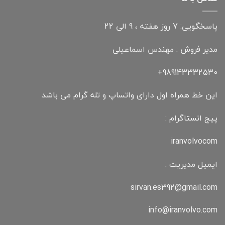
پاسخگویی: 7 روز هفته ، 9 الی 22
مدیر فروش : مهندس اسماعیلی
989143332530+
این خط همراه اول دارای واتساپ و تله گرام می باشد
پیج انستاگرام :
iranvolvocom
ایمیل مدیریت :
sirvan.es392@gmail.com
info@iranvolvo.com