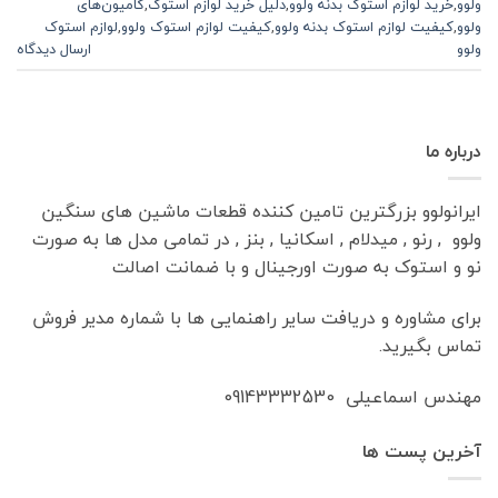
ولوو
,
خرید لوازم استوک بدنه ولوو
,
دلیل خرید لوازم استوک
,
کامیون‌های
ولوو
,
کیفیت لوازم استوک بدنه ولوو
,
کیفیت لوازم استوک ولوو
,
لوازم استوک
ولوو
ارسال دیدگاه
درباره ما
ایرانولوو بزرگترین تامین کننده قطعات ماشین های سنگین
ولوو , رنو , میدلام , اسکانیا , بنز , در تمامی مدل ها به صورت
نو و استوک به صورت اورجینال و با ضمانت اصالت
برای مشاوره و دریافت سایر راهنمایی ها با شماره مدیر فروش
تماس بگیرید.
مهندس اسماعیلی 09143332530
آخرین پست ها