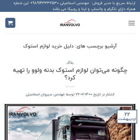
Ski
ارتباط سریع با مدیر فروش : مهندس اسماعیلی 989143332530+ این شماره
همراه دارای تلگرام و واتساپ و ایتا و روبیکا می باشد
t
conten
آرشیو برچسب های:
دلیل خرید لوازم استوک
بلاگ
چگونه می‌توان لوازم استوک بدنه ولوو را تهیه
کرد؟
انتشار در تاریخ
1400-02-22
توسط
مهندس سیروان اسماعیلی
22
اردیبهشت