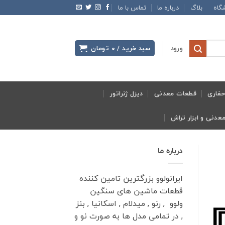
گاه
بلاگ
درباره ما
تماس با ما
ورود
سبد خرید /
0
تومان
فاری
قطعات معدنی
دیزل ژنراتور
درباره ما
ایرانولوو بزرگترین تامین کننده
قطعات ماشین های سنگین
ولوو , رنو , میدلام , اسکانیا , بنز
, در تمامی مدل ها به صورت نو و