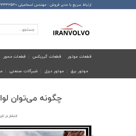
Ski
ارتباط سریع با مدیر فروش : مهندس اسماعیلی 989143332530+ این شماره همراه دارای تلگرام و واتساپ و ایتا و روبیکا می باشد
t
conten
جستجو
برای:
قطعات موتور
قطعات گیربکس
قطعات محور
موتور برق
موتور دیزل
شیرآلات صنعتی
مج
چگونه می‌توان لوا
انتشار در تا