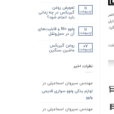
هیچ
که
دیدگاهی
در
تعویض روغن
11
برای
ثبت
مورد
فروش
نشده
گیربکس در چه زمانی
اردیبهشت
گیر
اضر
انواع
بکس
باید انجام شود؟
گیربکس
zf
یل
کامیون
کامیون
هیچ
و
باید
دیدگاهی
رد.
آشنایی
ولوو N10 و قابلیت‌های
11
برای
بدانید
ثبت
بیشتر
تعویض
نشده
آن در حمل‌ونقل
اردیبهشت
با
روغن
واسکازین
گیربکس
هیچ
در
دیدگاهی
علت
روغن گیربکس
07
چه
برای
ثبت
ولوو
زمانی
نشده
ماشین سنگین
اردیبهشت
باید
N10
و
انجام
هیچ
شود؟
قابلیت‌های
دیدگاهی
آن
برای
ثبت
نظرات اخیر
در
روغن
نشده
گیربکس
حمل‌ونقل
ماشین
سنگین
مهندس سیروان اسماعیلی
در
لوازم یدکی ولوو سواری قدیمی
ولوو
مهندس سیروان اسماعیلی
در