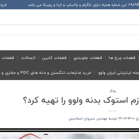
فروش
قطعات چرخ ها
قطعات جلوبندی
قطعات کابین
اتصالات
قطعات ح
له اینترنتی ایران ولوو
خرید ضایعات تنگستن و مته های PDC و حفاری و معدنی و ابزار تراش
بلاگ
زم استوک بدنه ولوو را تهیه کرد؟
ریخ
1400-02-22
توسط
مهندس سیروان اسماعیلی