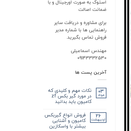
استوک به صورت اورجینال و با
ضمانت اصالت
برای مشاوره و دریافت سایر
راهنمایی ها با شماره مدیر
فروش تماس بگیرید.
مهندس اسماعیلی
09143332530
آخرین پست ها
نکات مهم و کلیدی که
03
در مورد گیر بکس zf
مرداد
کامیون باید بدانید
هیچ
دیدگاهی
فروش انواع گیربکس
26
برای
ثبت
نکات
نشده
کامیون و آشنایی
اردیبهشت
مهم
بیشتر با واسکازین
و
کلیدی