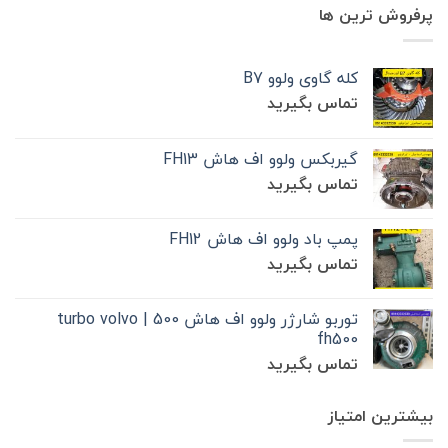
پرفروش ترین ها
کله گاوی ولوو B7
تماس بگیرید
گیربکس ولوو اف هاش FH13
تماس بگیرید
پمپ باد ولوو اف هاش FH12
تماس بگیرید
توربو شارژر ولوو اف هاش 500 | turbo volvo
fh500
تماس بگیرید
بیشترین امتیاز