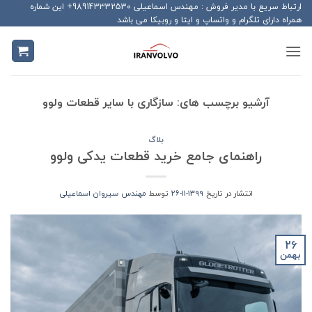
Ski
ارتباط سریع با مدیر فروش : مهندس اسماعیلی 989143332530+ این شماره
همراه دارای تلگرام و واتساپ و ایتا و روبیکا می باشد
t
conten
آرشیو برچسب های:
سازگاری با سایر قطعات ولوو
بلاگ
راهنمای جامع خرید قطعات یدکی ولوو
انتشار در تاریخ
1399-11-26
توسط
مهندس سیروان اسماعیلی
26
بهمن