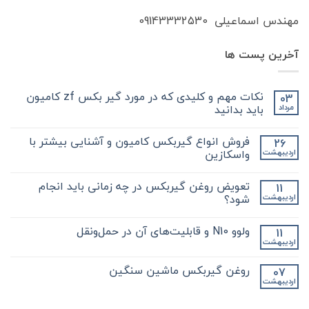
مهندس اسماعیلی 09143332530
آخرین پست ها
نکات مهم و کلیدی که در مورد گیر بکس zf کامیون
03
باید بدانید
مرداد
هیچ
دیدگاهی
فروش انواع گیربکس کامیون و آشنایی بیشتر با
26
برای
ثبت
نکات
نشده
واسکازین
اردیبهشت
مهم
و
هیچ
کلیدی
دیدگاهی
تعویض روغن گیربکس در چه زمانی باید انجام
11
که
برای
ثبت
در
فروش
نشده
شود؟
اردیبهشت
مورد
انواع
گیر
گیربکس
هیچ
بکس
کامیون
دیدگاهی
ولوو N10 و قابلیت‌های آن در حمل‌ونقل
11
zf
و
برای
ثبت
کامیون
آشنایی
تعویض
نشده
اردیبهشت
هیچ
باید
روغن
بیشتر
دیدگاهی
با
بدانید
گیربکس
برای
ثبت
در
واسکازین
روغن گیربکس ماشین سنگین
07
ولوو
نشده
چه
اردیبهشت
N10
هیچ
زمانی
و
باید
دیدگاهی
قابلیت‌های
برای
ثبت
انجام
آن