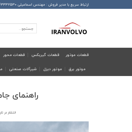
Ski
ارتباط سریع با مدیر فروش : مهندس اسماعیلی 989143332530+ این شماره همراه دارای تلگرام و واتساپ و ایتا و روبیکا می باشد
t
conten
جستجو
برای:
قطعات موتور
قطعات گیربکس
قطعات محور
موتور برق
موتور دیزل
شیرآلات صنعتی
مج
راهنمای جا
انتشار در تا