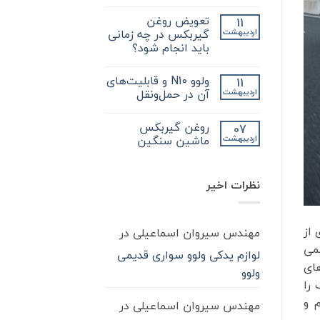
هیچ
که
دیدگاهی
در
تعویض روغن
11
برای
ثبت
مورد
فروش
نشده
گیربکس در چه زمانی
اردیبهشت
گیر
انواع
بکس
باید انجام شود؟
گیربکس
zf
کامیون
کامیون
هیچ
و
باید
دیدگاهی
آشنایی
ولوو N10 و قابلیت‌های
11
برای
بدانید
ثبت
بیشتر
تعویض
نشده
آن در حمل‌ونقل
اردیبهشت
با
روغن
واسکازین
گیربکس
هیچ
در
دیدگاهی
روغن گیربکس
07
چه
برای
ثبت
ولوو
زمانی
نشده
ماشین سنگین
اردیبهشت
باید
N10
و
انجام
هیچ
شود؟
قابلیت‌های
دیدگاهی
آن
برای
ثبت
نظرات اخیر
در
روغن
نشده
گیربکس
حمل‌ونقل
ماشین
سنگین
 از
مهندس سیروان اسماعیلی
در
همی
لوازم یدکی ولوو سواری قدیمی
های
ولوو
 را
 و
مهندس سیروان اسماعیلی
در