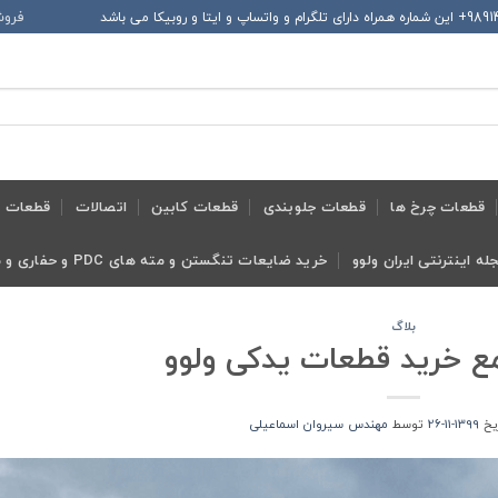
فروش
قطعات چرخ ها
قطعات جلوبندی
قطعات کابین
اتصالات
قطعات ح
له اینترنتی ایران ولوو
خرید ضایعات تنگستن و مته های PDC و حفاری و معدنی و ابزار تراش
بلاگ
مع خرید قطعات یدکی ولوو
ریخ
1399-11-26
توسط
مهندس سیروان اسماعیلی