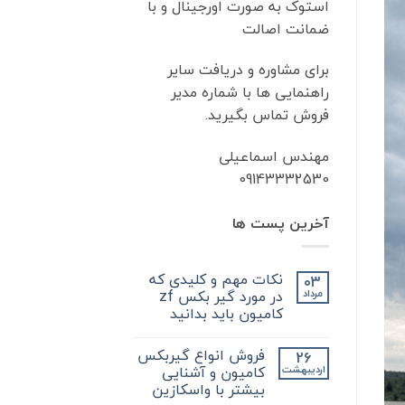
استوک به صورت اورجینال و با
ضمانت اصالت
برای مشاوره و دریافت سایر
راهنمایی ها با شماره مدیر
فروش تماس بگیرید.
مهندس اسماعیلی
09143332530
آخرین پست ها
نکات مهم و کلیدی که
03
در مورد گیر بکس zf
مرداد
کامیون باید بدانید
هیچ
دیدگاهی
فروش انواع گیربکس
26
برای
ثبت
نکات
نشده
کامیون و آشنایی
اردیبهشت
مهم
بیشتر با واسکازین
و
کلیدی