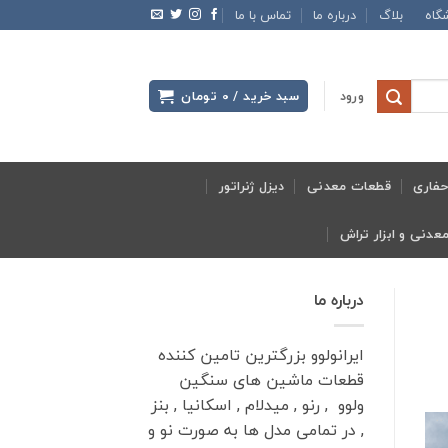
گاه
بلاگ
درباره ما
تماس با ما
ورود
سبد خرید /
0
تومان
فاری
قطعات معدنی
دیزل ژنراتور
درباره ما
ایرانولوو بزرگترین تامین کننده
قطعات ماشین های سنگین
ولوو , رنو , میدلام , اسکانیا , بنز
, در تمامی مدل ها به صورت نو و