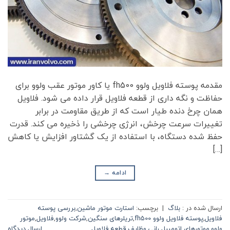
مقدمه پوسته فلاویل ولوو fh500 یا کاور موتور عقب ولوو برای
حفاظت و نگه ­داری از قطعه فلاویل قرار داده می ­شود. فلاویل
همان چرخ دنده طیار است که از طریق مقاومت در برابر
تغییرات سرعت چرخش، انرژی چرخشی را ذخیره می کند. قدرت
حفظ شده دستگاه، با استفاده از یک گشتاور افزایش یا کاهش
[…]
ادامه
→
ارسال شده در :
بلاگ
|
برچسب:
استارت موتور ماشین
,
بررسی پوسته
فلاویل
,
پوسته فلاویل ولوو fh500
,
تریلرهای سنگین
,
شرکت ولوو
,
فلاویل
,
موتور
ولوو
,
موتورهای اتومبیل رانی
,
وظایف قطعه فلاویل
ارسال دیدگاه