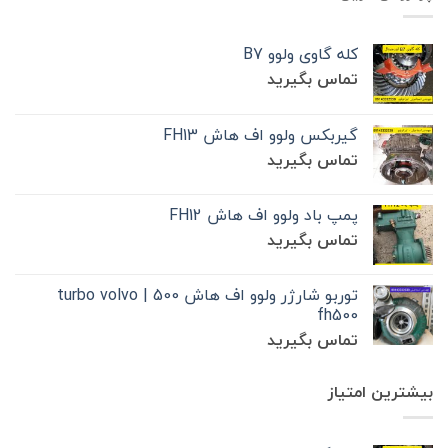
کله گاوی ولوو B7
تماس بگیرید
گیربکس ولوو اف هاش FH13
تماس بگیرید
پمپ باد ولوو اف هاش FH12
تماس بگیرید
توربو شارژر ولوو اف هاش 500 | turbo volvo
fh500
تماس بگیرید
بیشترین امتیاز