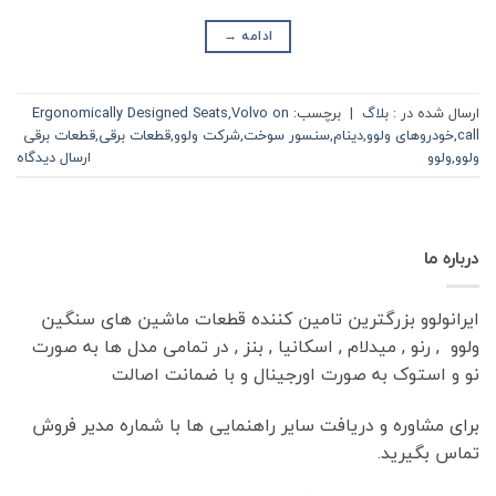
ادامه
→
ارسال شده در :
بلاگ
|
برچسب:
Volvo on
,
Ergonomically Designed Seats
call
,
خودروهای ولوو
,
دینام
,
سنسور سوخت
,
شرکت ولوو
,
قطعات برقی
,
قطعات برقی
ولوو
,
ولوو
ارسال دیدگاه
درباره ما
ایرانولوو بزرگترین تامین کننده قطعات ماشین های سنگین
ولوو , رنو , میدلام , اسکانیا , بنز , در تمامی مدل ها به صورت
نو و استوک به صورت اورجینال و با ضمانت اصالت
برای مشاوره و دریافت سایر راهنمایی ها با شماره مدیر فروش
تماس بگیرید.