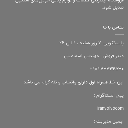
فروشگاه اینترنتی قطعات و لوازم یدکی خودروهای سنگین
تبدیل شود.
تماس با ما
پاسخگویی: 7 روز هفته ، 9 الی 22
مدیر فروش : مهندس اسماعیلی
989143332530+
این خط همراه اول دارای واتساپ و تله گرام می باشد
پیج انستاگرام :
iranvolvocom
ایمیل مدیریت :