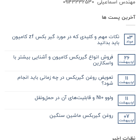
مهندس اسماعیلی 09143332530
آخرین پست ها
نکات مهم و کلیدی که در مورد گیر بکس zf کامیون
03
باید بدانید
مرداد
هیچ
دیدگاهی
فروش انواع گیربکس کامیون و آشنایی بیشتر با
26
برای
ثبت
نکات
نشده
واسکازین
اردیبهشت
مهم
و
هیچ
کلیدی
دیدگاهی
تعویض روغن گیربکس در چه زمانی باید انجام
11
که
برای
ثبت
در
فروش
نشده
شود؟
اردیبهشت
مورد
انواع
گیر
گیربکس
هیچ
بکس
کامیون
دیدگاهی
ولوو N10 و قابلیت‌های آن در حمل‌ونقل
11
zf
و
برای
ثبت
کامیون
آشنایی
تعویض
نشده
اردیبهشت
هیچ
باید
روغن
بیشتر
دیدگاهی
با
بدانید
گیربکس
برای
ثبت
در
واسکازین
روغن گیربکس ماشین سنگین
07
ولوو
نشده
چه
اردیبهشت
N10
هیچ
زمانی
و
باید
دیدگاهی
قابلیت‌های
برای
ثبت
انجام
آن
روغن
شود؟
نشده
در
نظرات اخیر
گیربکس