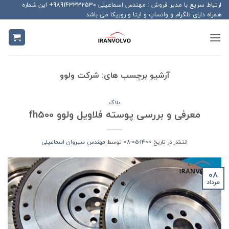
Ski
ارتباط سریع با مدیر فروش : مهندس اسماعیلی 989143332530+ این شماره
همراه دارای تلگرام و واتساپ و ایتا و روبیکا می باشد
t
conten
آرشیو برچسب های:
شرکت ولوو
بلاگ
معرفی و بررسی پوسته فلاویل ولوو fh500
انتشار در تاریخ
1400-05-08
توسط
مهندس سیروان اسماعیلی
08
مرداد