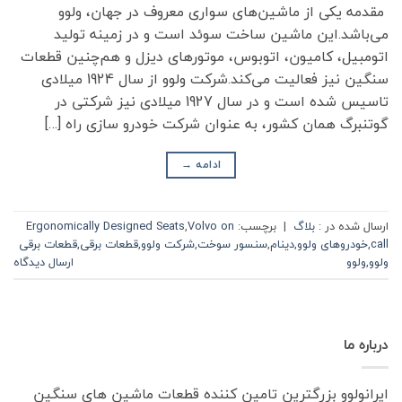
مقدمه یکی از ماشین‌های سواری معروف در جهان، ولوو
می‌باشد.این ماشین ساخت سوئد است و در زمینه تولید
اتومبیل، کامیون، اتوبوس، موتورهای دیزل و هم‌چنین قطعات
سنگین نیز فعالیت می‌کند.شرکت ولوو از سال 1924 میلادی
تاسیس شده است و در سال 1927 میلادی نیز شرکتی در
گوتنبرگ همان کشور، به عنوان شرکت خودرو سازی راه […]
ادامه
→
ارسال شده در :
بلاگ
|
برچسب:
Volvo on
,
Ergonomically Designed Seats
call
,
خودروهای ولوو
,
دینام
,
سنسور سوخت
,
شرکت ولوو
,
قطعات برقی
,
قطعات برقی
ولوو
,
ولوو
ارسال دیدگاه
درباره ما
ایرانولوو بزرگترین تامین کننده قطعات ماشین های سنگین