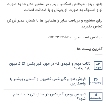
ولوو , رنو , میدلام , اسکانیا , بنز , در تمامی مدل ها به صورت
نو و استوک به صورت اورجینال و با ضمانت اصالت
برای مشاوره و دریافت سایر راهنمایی ها با شماره مدیر فروش
تماس بگیرید.
مهندس اسماعیلی 09143332530
آخرین پست ها
نکات مهم و کلیدی که در مورد گیر بکس zf کامیون
03
باید بدانید
مرداد
هیچ
دیدگاهی
فروش انواع گیربکس کامیون و آشنایی بیشتر با
26
برای
ثبت
نکات
نشده
واسکازین
اردیبهشت
مهم
و
هیچ
کلیدی
دیدگاهی
تعویض روغن گیربکس در چه زمانی باید انجام
11
که
برای
ثبت
در
فروش
نشده
شود؟
اردیبهشت
مورد
انواع
گیر
گیربکس
هیچ