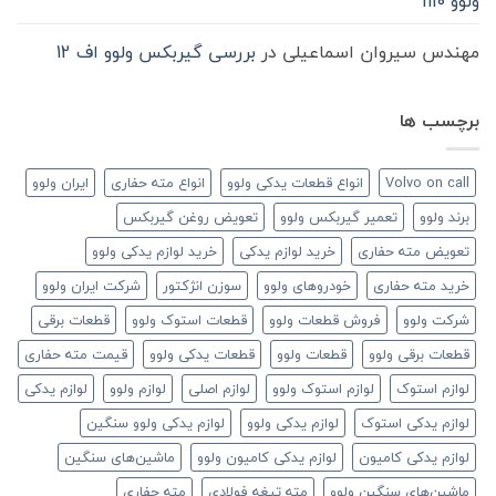
ولوو n10
مهندس سیروان اسماعیلی
در
بررسی گیربکس ولوو اف 12
برچسب ها
Volvo on call
انواع قطعات یدکی ولوو
انواع مته حفاری
ایران ولوو
برند ولوو
تعمیر گیربکس ولوو
تعویض روغن گیربکس
تعویض مته حفاری
خرید لوازم یدکی
خرید لوازم یدکی ولوو
خرید مته حفاری
خودروهای ولوو
سوزن انژکتور
شرکت ایران ولوو
شرکت ولوو
فروش قطعات ولوو
قطعات استوک ولوو
قطعات برقی
قطعات برقی ولوو
قطعات ولوو
قطعات یدکی ولوو
قیمت مته حفاری
لوازم استوک
لوازم استوک ولوو
لوازم اصلی
لوازم ولوو
لوازم یدکی
لوازم یدکی استوک
لوازم یدکی ولوو
لوازم یدکی ولوو سنگین
لوازم یدکی کامیون
لوازم یدکی کامیون ولوو
ماشین‌های سنگین
ماشین‌های سنگین ولوو
مته تیغه فولادی
مته حفاری