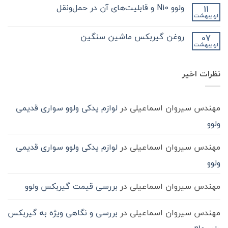
بکس
کامیون
دیدگاهی
ولوو N10 و قابلیت‌های آن در حمل‌ونقل
11
zf
و
برای
ثبت
کامیون
آشنایی
تعویض
نشده
اردیبهشت
هیچ
باید
روغن
بیشتر
دیدگاهی
با
بدانید
گیربکس
برای
ثبت
در
واسکازین
روغن گیربکس ماشین سنگین
07
ولوو
نشده
چه
اردیبهشت
N10
هیچ
زمانی
و
باید
دیدگاهی
قابلیت‌های
برای
ثبت
انجام
آن
روغن
شود؟
نشده
در
نظرات اخیر
گیربکس
حمل‌ونقل
ماشین
سنگین
مهندس سیروان اسماعیلی
در
لوازم یدکی ولوو سواری قدیمی
ولوو
مهندس سیروان اسماعیلی
در
لوازم یدکی ولوو سواری قدیمی
ولوو
مهندس سیروان اسماعیلی
در
بررسی قیمت گیربکس ولوو
مهندس سیروان اسماعیلی
در
بررسی و نگاهی ویژه به گیربکس