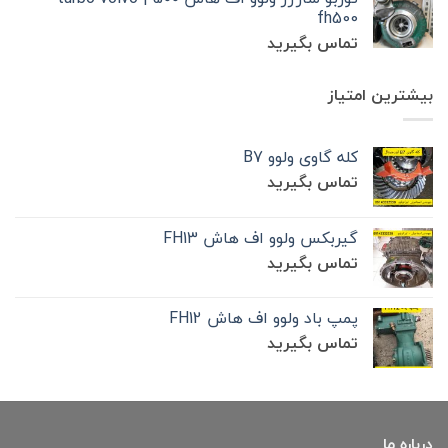
fh500
تماس بگیرید
بیشترین امتیاز
کله گاوی ولوو B7
تماس بگیرید
گیربکس ولوو اف هاش FH13
تماس بگیرید
پمپ باد ولوو اف هاش FH12
تماس بگیرید
درباره ما