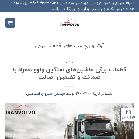
Ski
ارتباط سریع با مدیر فروش : مهندس اسماعیلی 989143332530+ این شماره
همراه دارای تلگرام و واتساپ و ایتا و روبیکا می باشد
t
conten
آرشیو برچسب های:
قطعات برقی
بلاگ
قطعات برقی ماشین‌های سنگین ولوو همراه با
ضمانت و تضمین اصالت
انتشار در تاریخ
1400-01-29
توسط
مهندس سیروان اسماعیلی
29
فروردین