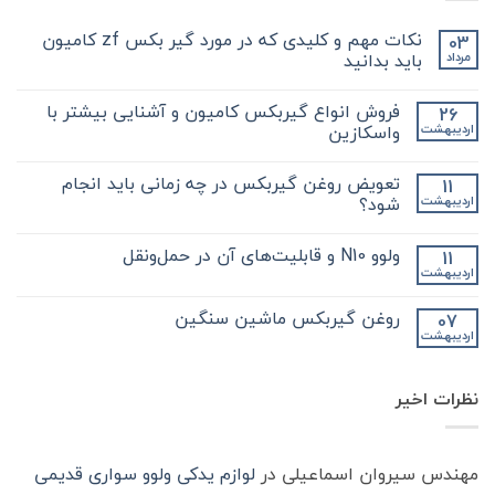
نکات مهم و کلیدی که در مورد گیر بکس zf کامیون
03
باید بدانید
مرداد
هیچ
دیدگاهی
فروش انواع گیربکس کامیون و آشنایی بیشتر با
26
برای
ثبت
نکات
نشده
واسکازین
اردیبهشت
مهم
و
هیچ
کلیدی
دیدگاهی
تعویض روغن گیربکس در چه زمانی باید انجام
11
که
برای
ثبت
در
فروش
نشده
شود؟
اردیبهشت
مورد
انواع
گیر
گیربکس
هیچ
بکس
کامیون
دیدگاهی
ولوو N10 و قابلیت‌های آن در حمل‌ونقل
11
zf
و
برای
ثبت
کامیون
آشنایی
تعویض
نشده
اردیبهشت
هیچ
باید
روغن
بیشتر
دیدگاهی
با
بدانید
گیربکس
برای
ثبت
در
واسکازین
روغن گیربکس ماشین سنگین
07
ولوو
نشده
چه
اردیبهشت
N10
هیچ
زمانی
و
باید
دیدگاهی
قابلیت‌های
برای
ثبت
انجام
آن
روغن
شود؟
نشده
در
نظرات اخیر
گیربکس
حمل‌ونقل
ماشین
سنگین
مهندس سیروان اسماعیلی
در
لوازم یدکی ولوو سواری قدیمی