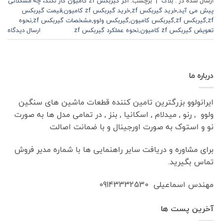
ارسال شده در :
بلاگ
|
برچسب:
اگر گیربکس zf کامیون کار نکند، چه مشکلاتی
پیش می آید
,
خرید گیربکس zf
,
خرید گیربکس zf کامیون
,
قیمت گیربکس
zf
,
گیربکس zf
,
گیربکس کامیون
,
گیربکس ولوو
,
مشخصات گیربکس zf
,
نحوه
تعویض گیربکس zf کامیون
,
نحوه عملکرد گیربکس zf
ارسال دیدگاه
درباره ما
ایرانولوو بزرگترین تامین کننده قطعات ماشین های سنگین
ولوو , رنو , میدلام , اسکانیا , بنز , در تمامی مدل ها به صورت
نو و استوک به صورت اورجینال و با ضمانت اصالت
برای مشاوره و دریافت سایر راهنمایی ها با شماره مدیر فروش
تماس بگیرید.
مهندس اسماعیلی 09143332530
آخرین پست ها