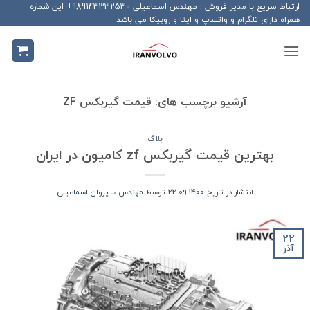
Ski
ارتباط سریع با مدیر فروش : مهندس اسماعیلی 989143332530+ این شماره
همراه دارای تلگرام و واتساپ و ایتا و روبیکا می باشد
t
conten
آرشیو برچسب های:
قیمت گیربکس ZF
بلاگ
بهترین قیمت گیربکس zf کامیون در ایران
انتشار در تاریخ
1400-09-22
توسط
مهندس سیروان اسماعیلی
22
آذر