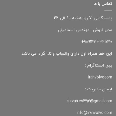
تماس با ما
پاسخگویی: 7 روز هفته ، 9 الی 22
مدیر فروش : مهندس اسماعیلی
989143332530+
این خط همراه اول دارای واتساپ و تله گرام می باشد
پیج انستاگرام :
iranvolvocom
ایمیل مدیریت :
sirvan.es392@gmail.com
info@iranvolvo.com