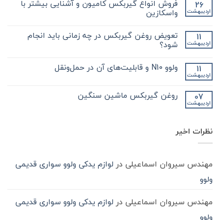
فروش انواع گیربکس کامیون و آشنایی بیشتر با
26
برای
ثبت
نکات
نشده
واسکازین
اردیبهشت
مهم
و
هیچ
کلیدی
دیدگاهی
تعویض روغن گیربکس در چه زمانی باید انجام
11
که
برای
ثبت
در
فروش
نشده
شود؟
اردیبهشت
مورد
انواع
گیر
گیربکس
هیچ
بکس
کامیون
دیدگاهی
ولوو N10 و قابلیت‌های آن در حمل‌ونقل
11
zf
و
برای
ثبت
کامیون
آشنایی
تعویض
نشده
اردیبهشت
هیچ
باید
روغن
بیشتر
دیدگاهی
با
بدانید
گیربکس
برای
ثبت
در
واسکازین
روغن گیربکس ماشین سنگین
07
ولوو
نشده
چه
اردیبهشت
N10
هیچ
زمانی
و
باید
دیدگاهی
قابلیت‌های
برای
ثبت
انجام
آن
روغن
شود؟
نشده
در
نظرات اخیر
گیربکس
حمل‌ونقل
ماشین
سنگین
مهندس سیروان اسماعیلی
در
لوازم یدکی ولوو سواری قدیمی
ولوو
مهندس سیروان اسماعیلی
در
لوازم یدکی ولوو سواری قدیمی
ولوو