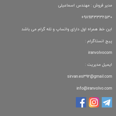
مدیر فروش : مهندس اسماعیلی
989143332530+
این خط همراه اول دارای واتساپ و تله گرام می باشد
پیج انستاگرام :
iranvolvocom
ایمیل مدیریت :
sirvan.es392@gmail.com
info@iranvolvo.com