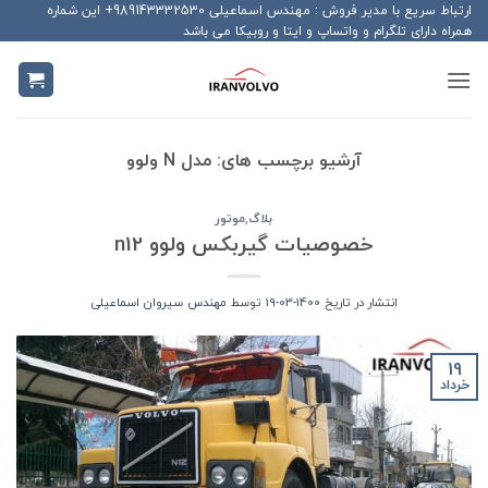
Ski
ارتباط سریع با مدیر فروش : مهندس اسماعیلی 989143332530+ این شماره
همراه دارای تلگرام و واتساپ و ایتا و روبیکا می باشد
t
conten
آرشیو برچسب های:
مدل N ولوو
بلاگ
,
موتور
خصوصیات گیربکس ولوو n12
انتشار در تاریخ
1400-03-19
توسط
مهندس سیروان اسماعیلی
19
خرداد