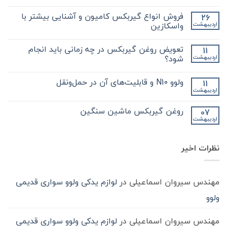
هیچ
دیدگاهی
فروش انواع گیربکس کامیون و آشنایی بیشتر با
26
برای
ثبت
نکات
نشده
واسکازین
اردیبهشت
مهم
و
هیچ
کلیدی
دیدگاهی
تعویض روغن گیربکس در چه زمانی باید انجام
11
که
برای
ثبت
در
فروش
نشده
شود؟
اردیبهشت
مورد
انواع
گیر
گیربکس
هیچ
بکس
کامیون
دیدگاهی
ولوو N10 و قابلیت‌های آن در حمل‌ونقل
11
zf
و
برای
ثبت
کامیون
آشنایی
تعویض
نشده
اردیبهشت
هیچ
باید
روغن
بیشتر
دیدگاهی
با
بدانید
گیربکس
برای
ثبت
در
واسکازین
روغن گیربکس ماشین سنگین
07
ولوو
نشده
چه
اردیبهشت
N10
هیچ
زمانی
و
باید
دیدگاهی
قابلیت‌های
برای
ثبت
انجام
آن
روغن
شود؟
نشده
در
نظرات اخیر
گیربکس
حمل‌ونقل
ماشین
سنگین
مهندس سیروان اسماعیلی
در
لوازم یدکی ولوو سواری قدیمی
ولوو
مهندس سیروان اسماعیلی
در
لوازم یدکی ولوو سواری قدیمی