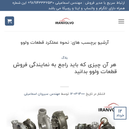
Ski
ارتباط سریع با مدیر فروش : مهندس اسماعیلی 989143332530+ این شماره
همراه دارای تلگرام و واتساپ و ایتا و روبیکا می باشد
t
conten
آرشیو برچسب های:
نحوه عملکرد قطعات ولوو
بلاگ
هر آن چیزی که باید راجع به نمایندگی فروش
قطعات ولوو بدانید
انتشار در تاریخ
1400-03-12
توسط
مهندس سیروان اسماعیلی
12
خرداد