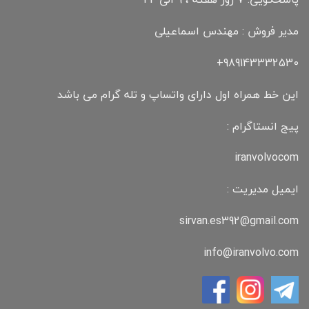
مدیر فروش : مهندس اسماعیلی
989143332530+
این خط همراه اول دارای واتساپ و تله گرام می باشد
پیج انستاگرام :
iranvolvocom
ایمیل مدیریت :
sirvan.es392@gmail.com
info@iranvolvo.com