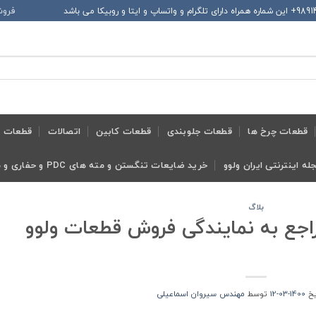
فروش
قطعات چرخ ها
قطعات جلوبندی
قطعات کابین
اتصالات
قطعات ح
له اینترنتی ایران ولوو
خرید ضایعات تنگستن و مته های PDC و حفاری و معدنی و ابزار تراش
بلاگ
راجع به نمایندگی فروش قطعات ولوو
نید
ریخ
1400-03-12
توسط
مهندس سیروان اسماعیلی