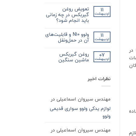
هیچ
که
دیدگاهی
در
تعویض روغن
11
برای
ثبت
مورد
فروش
نشده
گیربکس در چه زمانی
اردیبهشت
گیر
انواع
بکس
باید انجام شود؟
گیربکس
zf
کامیون
کامیون
هیچ
و
باید
دیدگاهی
آشنایی
ولوو N10 و قابلیت‌های
11
برای
بدانید
ثبت
بیشتر
تعویض
نشده
آن در حمل‌ونقل
اردیبهشت
با
روغن
واسکازین
گیربکس
هیچ
 در
در
دیدگاهی
روغن گیربکس
07
چه
برای
ثبت
ات
ولوو
زمانی
نشده
ماشین سنگین
اردیبهشت
باید
N10
کان
و
انجام
هیچ
شود؟
قابلیت‌های
دیدگاهی
آن
برای
ثبت
نظرات اخیر
در
روغن
نشده
گیربکس
حمل‌ونقل
ماشین
سنگین
مهندس سیروان اسماعیلی
در
لوازم یدکی ولوو سواری قدیمی
اده
ولوو
مهندس سیروان اسماعیلی
در
ازم