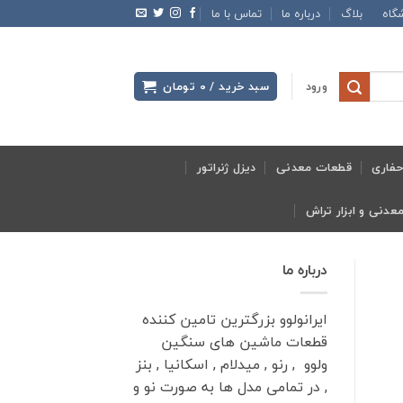
گاه
بلاگ
درباره ما
تماس با ما
ورود
سبد خرید /
0
تومان
فاری
قطعات معدنی
دیزل ژنراتور
درباره ما
ایرانولوو بزرگترین تامین کننده
قطعات ماشین های سنگین
ولوو , رنو , میدلام , اسکانیا , بنز
, در تمامی مدل ها به صورت نو و