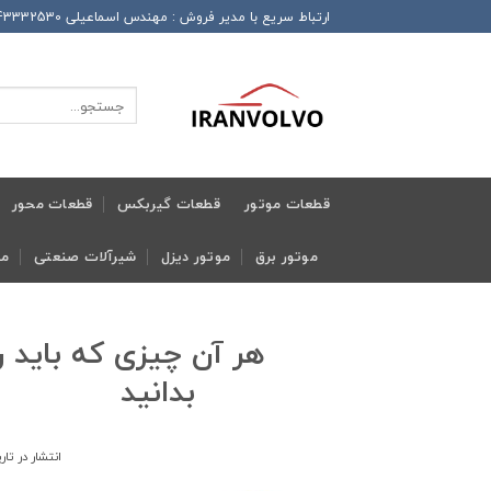
Ski
ارتباط سریع با مدیر فروش : مهندس اسماعیلی 989143332530+ این شماره همراه دارای تلگرام و واتساپ و ایتا و روبیکا می باشد
t
conten
جستجو
برای:
قطعات موتور
قطعات گیربکس
قطعات محور
موتور برق
موتور دیزل
شیرآلات صنعتی
مج
هر آن چیزی که باید 
بدا
انتشار در تا