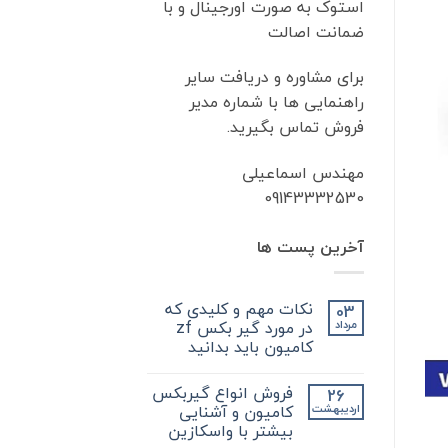
استوک به صورت اورجینال و با
ضمانت اصالت
برای مشاوره و دریافت سایر
راهنمایی ها با شماره مدیر
فروش تماس بگیرید.
مهندس اسماعیلی
09143332530
آخرین پست ها
نکات مهم و کلیدی که
03
در مورد گیر بکس zf
مرداد
کامیون باید بدانید
هیچ
دیدگاهی
فروش انواع گیربکس
26
برای
ثبت
نکات
نشده
کامیون و آشنایی
اردیبهشت
مهم
بیشتر با واسکازین
و
کلیدی