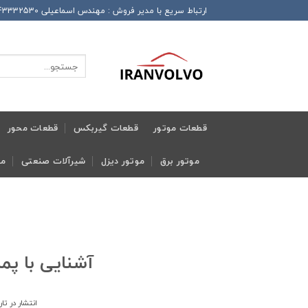
Ski
ارتباط سریع با مدیر فروش : مهندس اسماعیلی 989143332530+ این شماره همراه دارای تلگرام و واتساپ و ایتا و روبیکا می باشد
t
conten
جستجو
برای:
قطعات موتور
قطعات گیربکس
قطعات محور
موتور برق
موتور دیزل
شیرآلات صنعتی
مج
آشنایی با پمپ
انتشار در تا