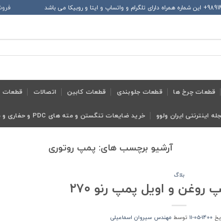
فروش
قطعات چرخ ها
قطعات جلوبندی
قطعات کابین
اتصالات
قطعات ح
له اینترنتی ایران ولوو
خرید ضایعات تنگستن و مته های PDC و حفاری و معدنی و ابزار تراش
آرشیو برچسب های:
پمپ روتوری
بلاگ
 روغن و اویل پمپ رنو ۲۷۰
ریخ
1400-05-11
توسط
مهندس سیروان اسماعیلی