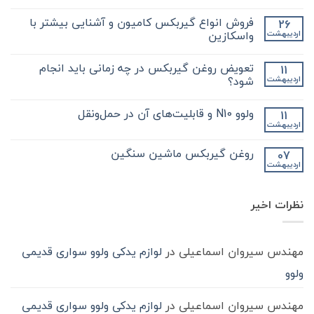
هیچ
دیدگاهی
فروش انواع گیربکس کامیون و آشنایی بیشتر با
26
برای
ثبت
نکات
نشده
واسکازین
اردیبهشت
مهم
و
هیچ
کلیدی
دیدگاهی
تعویض روغن گیربکس در چه زمانی باید انجام
11
که
برای
ثبت
در
فروش
نشده
شود؟
اردیبهشت
مورد
انواع
گیر
گیربکس
هیچ
بکس
کامیون
دیدگاهی
ولوو N10 و قابلیت‌های آن در حمل‌ونقل
11
zf
و
برای
ثبت
کامیون
آشنایی
تعویض
نشده
اردیبهشت
هیچ
باید
روغن
بیشتر
دیدگاهی
با
بدانید
گیربکس
برای
ثبت
در
واسکازین
روغن گیربکس ماشین سنگین
07
ولوو
نشده
چه
اردیبهشت
N10
هیچ
زمانی
و
باید
دیدگاهی
قابلیت‌های
برای
ثبت
انجام
آن
روغن
شود؟
نشده
در
نظرات اخیر
گیربکس
حمل‌ونقل
ماشین
سنگین
مهندس سیروان اسماعیلی
در
لوازم یدکی ولوو سواری قدیمی
ولوو
مهندس سیروان اسماعیلی
در
لوازم یدکی ولوو سواری قدیمی