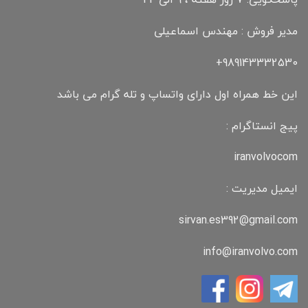
مدیر فروش : مهندس اسماعیلی
989143332530+
این خط همراه اول دارای واتساپ و تله گرام می باشد
پیج انستاگرام :
iranvolvocom
ایمیل مدیریت :
sirvan.es392@gmail.com
info@iranvolvo.com