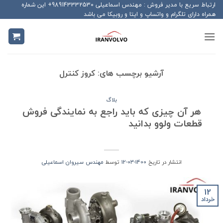
Ski
ارتباط سریع با مدیر فروش : مهندس اسماعیلی 989143332530+ این شماره
همراه دارای تلگرام و واتساپ و ایتا و روبیکا می باشد
t
conten
آرشیو برچسب های:
کروز کنترل
بلاگ
هر آن چیزی که باید راجع به نمایندگی فروش
قطعات ولوو بدانید
انتشار در تاریخ
1400-03-12
توسط
مهندس سیروان اسماعیلی
12
خرداد