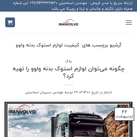
Ski
ارتباط سریع با مدیر فروش : مهندس اسماعیلی 989143332530+ این شماره
همراه دارای تلگرام و واتساپ و ایتا و روبیکا می باشد
t
conten
آرشیو برچسب های:
کیفیت لوازم استوک بدنه ولوو
بلاگ
چگونه می‌توان لوازم استوک بدنه ولوو را تهیه
کرد؟
انتشار در تاریخ
1400-02-22
توسط
مهندس سیروان اسماعیلی
22
اردیبهشت