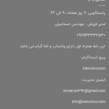
پاسخگویی: 7 روز هفته ، 9 الی 22
مدیر فروش : مهندس اسماعیلی
989143332530+
این خط همراه اول دارای واتساپ و تله گرام می باشد
پیج انستاگرام :
iranvolvocom
ایمیل مدیریت :
sirvan.es392@gmail.com
info@iranvolvo.com