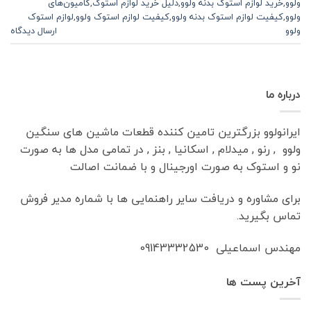
ولوو
,
خرید لوازم استوک بدنه ولوو
,
دلیل خرید لوازم استوک
,
کامیون‌های
ولوو
,
کیفیت لوازم استوک بدنه ولوو
,
کیفیت لوازم استوک ولوو
,
لوازم استوک
ولوو
ارسال دیدگاه
درباره ما
ایرانولوو بزرگترین تامین کننده قطعات ماشین های سنگین
ولوو , رنو , میدلام , اسکانیا , بنز , در تمامی مدل ها به صورت
نو و استوک به صورت اورجینال و با ضمانت اصالت
برای مشاوره و دریافت سایر راهنمایی ها با شماره مدیر فروش
تماس بگیرید.
مهندس اسماعیلی 09143332530
آخرین پست ها