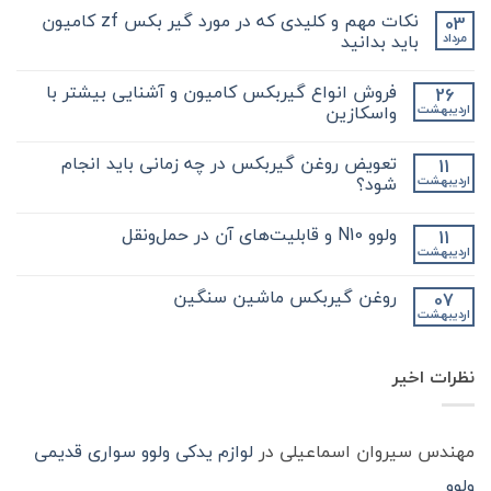
نکات مهم و کلیدی که در مورد گیر بکس zf کامیون
03
باید بدانید
مرداد
هیچ
دیدگاهی
فروش انواع گیربکس کامیون و آشنایی بیشتر با
26
برای
ثبت
نکات
نشده
واسکازین
اردیبهشت
مهم
و
هیچ
کلیدی
دیدگاهی
تعویض روغن گیربکس در چه زمانی باید انجام
11
که
برای
ثبت
در
فروش
نشده
شود؟
اردیبهشت
مورد
انواع
گیر
گیربکس
هیچ
بکس
کامیون
دیدگاهی
ولوو N10 و قابلیت‌های آن در حمل‌ونقل
11
zf
و
برای
ثبت
کامیون
آشنایی
تعویض
نشده
اردیبهشت
هیچ
باید
روغن
بیشتر
دیدگاهی
با
بدانید
گیربکس
برای
ثبت
در
واسکازین
روغن گیربکس ماشین سنگین
07
ولوو
نشده
چه
اردیبهشت
N10
هیچ
زمانی
و
باید
دیدگاهی
قابلیت‌های
برای
ثبت
انجام
آن
روغن
شود؟
نشده
در
نظرات اخیر
گیربکس
حمل‌ونقل
ماشین
سنگین
مهندس سیروان اسماعیلی
در
لوازم یدکی ولوو سواری قدیمی
ولوو