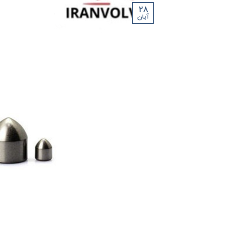
28
آبان