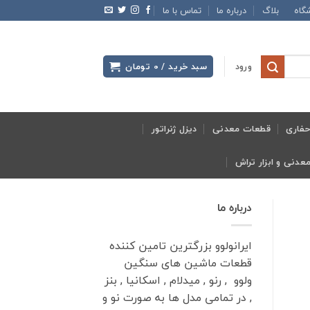
گاه
بلاگ
درباره ما
تماس با ما
ورود
سبد خرید /
0
تومان
فاری
قطعات معدنی
دیزل ژنراتور
درباره ما
ایرانولوو بزرگترین تامین کننده
قطعات ماشین های سنگین
ولوو , رنو , میدلام , اسکانیا , بنز
, در تمامی مدل ها به صورت نو و