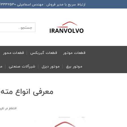
Ski
ارتباط سریع با مدیر فروش : مهندس اسماعیلی 989143332530+ این شماره همراه دارای تلگرام و واتساپ و ایتا و روبیکا می باشد
t
conten
جستجو
برای:
قطعات موتور
قطعات گیربکس
قطعات محور
موتور برق
موتور دیزل
شیرآلات صنعتی
مج
معرفی انواع مته 
انتشار در تار