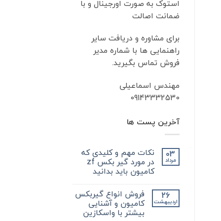
استوک به صورت اورجینال و با
ضمانت اصالت
برای مشاوره و دریافت سایر
راهنمایی ها با شماره مدیر
فروش تماس بگیرید.
مهندس اسماعیلی
09143332530
آخرین پست ها
نکات مهم و کلیدی که
03
در مورد گیر بکس zf
مرداد
کامیون باید بدانید
هیچ
دیدگاهی
فروش انواع گیربکس
26
برای
ثبت
نکات
نشده
کامیون و آشنایی
اردیبهشت
مهم
بیشتر با واسکازین
و
کلیدی