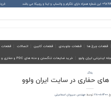
فروش
قطعات چرخ ها
قطعات جلوبندی
قطعات کابین
اتصالات
قطعات ح
له اینترنتی ایران ولوو
خرید ضایعات تنگستن و مته های PDC و حفاری و معدنی و ابزار تراش
بلاگ
های حفاری در سایت ایران ولوو
یخ
1400-08-28
توسط
مهندس سیروان اسماعیلی