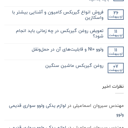
هیچ
دیدگاهی
فروش انواع گیربکس کامیون و آشنایی بیشتر با
26
برای
ثبت
نکات
نشده
واسکازین
اردیبهشت
مهم
و
هیچ
کلیدی
دیدگاهی
تعویض روغن گیربکس در چه زمانی باید انجام
11
که
برای
ثبت
در
فروش
نشده
شود؟
اردیبهشت
مورد
انواع
گیر
گیربکس
هیچ
بکس
کامیون
دیدگاهی
ولوو N10 و قابلیت‌های آن در حمل‌ونقل
11
zf
و
برای
ثبت
کامیون
آشنایی
تعویض
نشده
اردیبهشت
هیچ
باید
روغن
بیشتر
دیدگاهی
با
بدانید
گیربکس
برای
ثبت
در
واسکازین
روغن گیربکس ماشین سنگین
07
ولوو
نشده
چه
اردیبهشت
N10
هیچ
زمانی
و
باید
دیدگاهی
قابلیت‌های
برای
ثبت
انجام
آن
روغن
شود؟
نشده
در
نظرات اخیر
گیربکس
حمل‌ونقل
ماشین
سنگین
مهندس سیروان اسماعیلی
در
لوازم یدکی ولوو سواری قدیمی
ولوو
مهندس سیروان اسماعیلی
در
لوازم یدکی ولوو سواری قدیمی