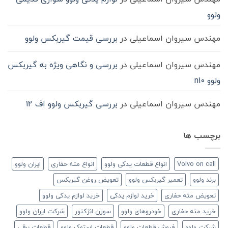
ولوو
مهندس سیروان اسماعیلی
در
بررسی قیمت گیربکس ولوو
مهندس سیروان اسماعیلی
در
بررسی و نگاهی ویژه به گیربکس
ولوو n10
مهندس سیروان اسماعیلی
در
بررسی گیربکس ولوو اف 12
برچسب ها
Volvo on call
انواع قطعات یدکی ولوو
انواع مته حفاری
ایران ولوو
برند ولوو
تعمیر گیربکس ولوو
تعویض روغن گیربکس
تعویض مته حفاری
خرید لوازم یدکی
خرید لوازم یدکی ولوو
خرید مته حفاری
خودروهای ولوو
سوزن انژکتور
شرکت ایران ولوو
شرکت ولوو
فروش قطعات ولوو
قطعات استوک ولوو
قطعات برقی