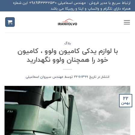
Ski
ارتباط سریع با مدیر فروش : مهندس اسماعیلی 989143332530+ این شماره
همراه دارای تلگرام و واتساپ و ایتا و روبیکا می باشد
t
conten
بلاگ
با لوازم یدکی کامیون ولوو ، کامیون
خود را همچنان ولوو نگهدارید
انتشار در تاریخ
1399-11-22
توسط
مهندس سیروان اسماعیلی
22
بهمن