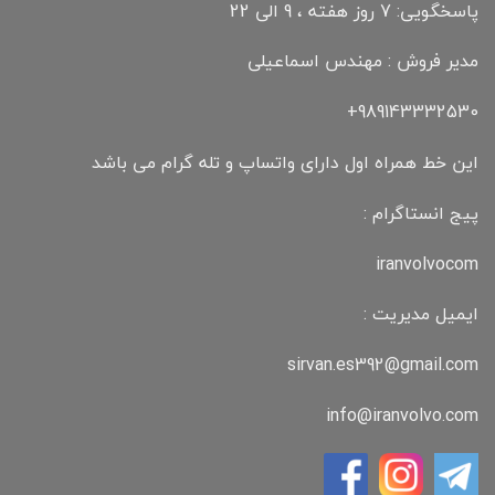
پاسخگویی: 7 روز هفته ، 9 الی 22
مدیر فروش : مهندس اسماعیلی
989143332530+
این خط همراه اول دارای واتساپ و تله گرام می باشد
پیج انستاگرام :
iranvolvocom
ایمیل مدیریت :
sirvan.es392@gmail.com
info@iranvolvo.com